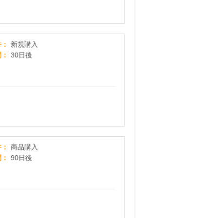
生おせち料理 村上シェフ手作り重入3段重【おせち
件
新規購入
間
30日後
スーパーマーケット成城石井.com
件
商品購入
間
90日後