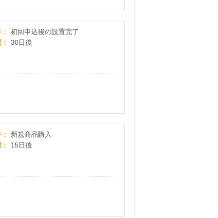
選べて便利！安全でおいしい【ネイフィールウォ
件
初回申込後の設置完了
間
30日後
【味とこころ】特選料亭白だし「四季の彩」お試
件
新規商品購入
間
15日後