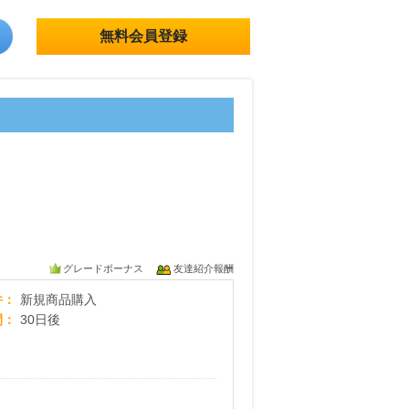
無料会員登録
グレードボーナス
友達紹介報酬
マスコミ取材多数！朝穫り無農薬野菜を産地から
件
新規商品購入
間
30日後