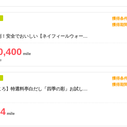
獲得条
象
獲得期
選べて便利！安全でおいしい【ネイフィールウォーター】
0,400
e
獲得条
象
獲得期
【味とこころ】特選料亭白だし「四季の彩」お試しセット
04