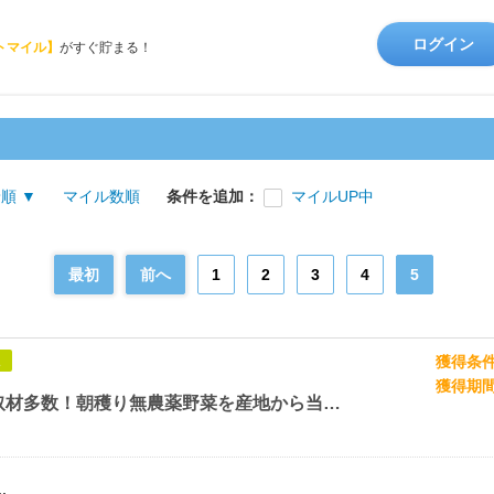
ログイン
トマイル】
がすぐ貯まる！
順 ▼
マイル数順
条件を追加：
マイルUP中
最初
前へ
1
2
3
4
5
獲得条
象
獲得期
マスコミ取材多数！朝穫り無農薬野菜を産地から当日発送【無農薬野菜ミレー】