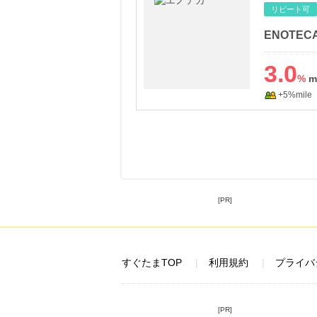
リピート可
3.0
%
+5%mile
[PR]
すぐたまTOP
利用規約
プライバ
[PR]