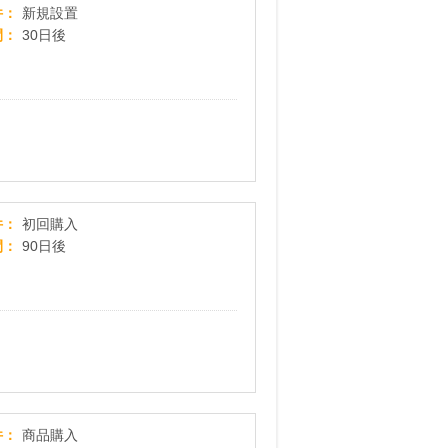
ハワイ生まれのピュアウォーター【ハワイアンウ
件
新規設置
間
30日後
【初回購入】ラジオで大反響！全国店舗の飲食店
件
初回購入
間
90日後
ENOTECA Online ワイン通販 エノテカ・オンライン
件
商品購入