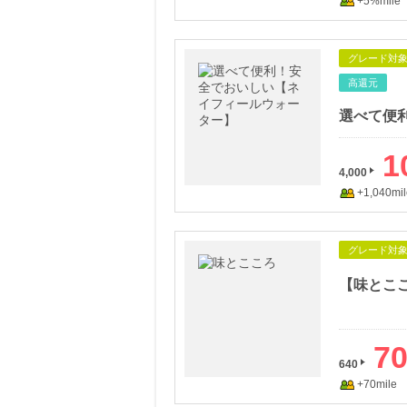
+5%mile
グレード対
高還元
1
4,000
+1,040mil
グレード対
7
640
+70mile