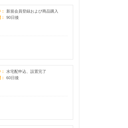
ＴＯＭＩＺ（富澤商店）オンラインショップ
件
新規会員登録および商品購入
間
90日後
アルピナウォーターがお届けする、安心・安全な
件
水宅配申込、設置完了
間
60日後