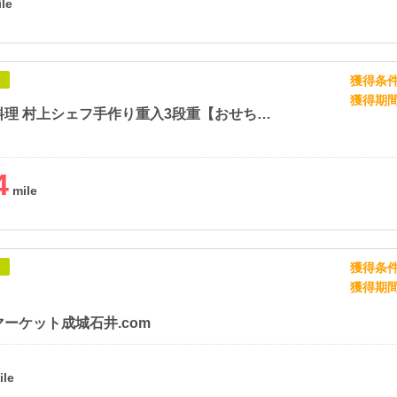
獲得条
象
獲得期
生おせち料理 村上シェフ手作り重入3段重【おせち卸販売ドットコム】
4
獲得条
象
獲得期
ーケット成城石井.com