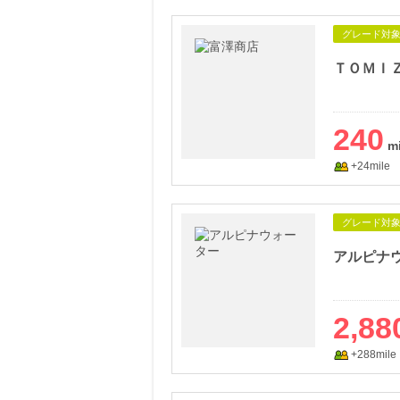
グレード対
ＴＯＭＩ
240
+24mile
グレード対
2,88
+288mile