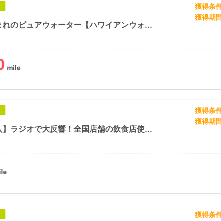
獲得条
象
獲得期
ハワイ生まれのピュアウォーター【ハワイアンウォーター】
0
獲得条
象
獲得期
【初回購入】ラジオで大反響！全国店舗の飲食店使用！熊本馬刺【熊本馬刺しドットコム】
獲得条
象