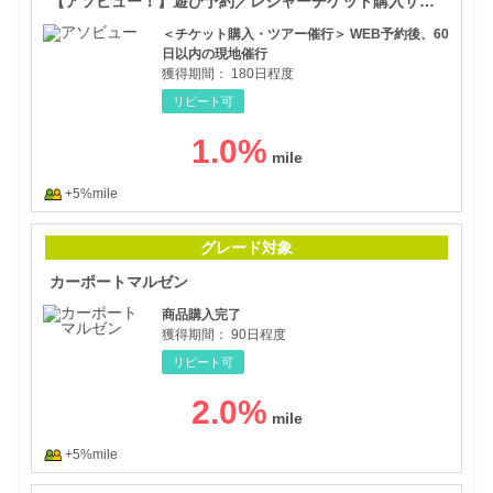
【アソビュー！】遊び予約／レジャーチケット購入サイト
＜チケット購入・ツアー催行＞ WEB予約後、60
日以内の現地催行
獲得期間：
180日程度
リピート可
1.0
%
+5%mile
カー
グレード対象
カーポートマルゼン
商品購入完了
獲得期間：
90日程度
リピート可
2.0
%
+5%mile
AN