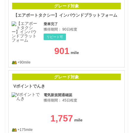
【エ
グレード対象
【エアポートタクシー】インバウンドプラットフォーム
乗車完了
獲得期間：
90日程度
リピート可
901
+90mile
Vポ
グレード対象
Vポイントでんき
電気新規開通確認
獲得期間：
45日程度
1,757
+175mile