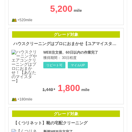
5,200
+520mile
ハウ
グレード対象
ハウスクリーニングはプロにおまかせ【ユアマイスター】（リピートOK）
WEB注文後、60日以内の作業完了
獲得期間：
30日程度
リピート可
マイルUP
1,800
1,440
+180mile
【く
グレード対象
【くつリネット】靴の宅配クリーニング
新規WEB注文完了