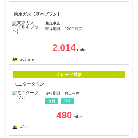
東京
東京ガス【基本プラン】
新規申込
獲得期間：
120日程度
2,014
+201mile
モニ
グレード対象
モニタータウン
獲得期間：
数日程度
無料
即時
480
+48mile
【ナ