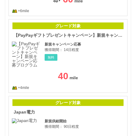
40
+6mile
【P
グレード対象
【PayPayギフトプレゼントキャンペーン】新規キャンペーン応募プログラム
新規キャンペーン応募
獲得期間：
14日程度
無料
40
+4mile
Ja
グレード対象
Japan電力
新規供給開始
獲得期間：
90日程度