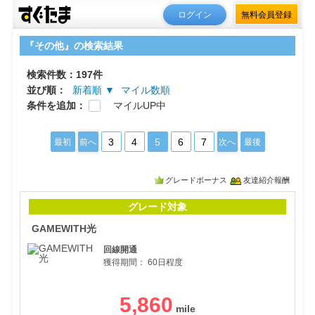
ログイン
無料会員登録
『その他』の検索結果
検索件数：197件
並び順：
新着順 ▼
マイル数順
条件を追加：
マイルUP中
3
4
5
6
7
最初
前へ
次へ
最後
グレードボーナス
友達紹介報酬
GA
グレード対象
GAMEWITH光
回線開通
獲得期間：
60日程度
5,860