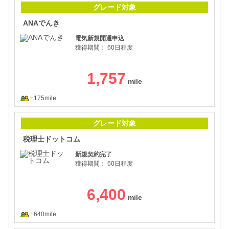
グレード対象
ANAでんき
電気新規開通申込
獲得期間：
60日程度
1,757
+175mile
税理
グレード対象
税理士ドットコム
新規契約完了
獲得期間：
60日程度
6,400
+640mile