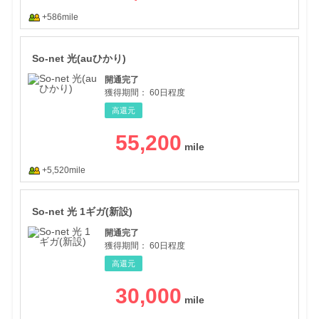
+586mile
So-
So-net 光(auひかり)
開通完了
獲得期間：
60日程度
高還元
55,200
+5,520mile
So-
So-net 光 1ギガ(新設)
開通完了
獲得期間：
60日程度
高還元
30,000