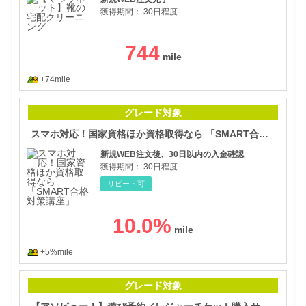
獲得期間：
30日程度
744
+74mile
スマ
グレード対象
スマホ対応！国家資格ほか資格取得なら 「SMART合格対策講座」
新規WEB注文後、30日以内の入金確認
獲得期間：
30日程度
リピート可
10.0
%
+5%mile
【ア
グレード対象