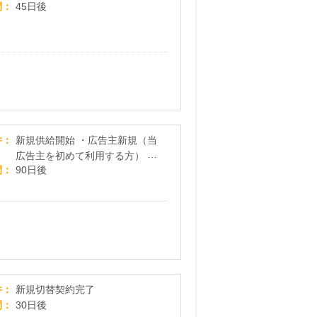
間
45日後
【みんな電力】電気の「つくる人」が見える再エ
件
新規供給開始 ・広告主新規（当
広告主を初めて利用する方） ・
間
90日後
WEB申込後、70日以内の供給
開始 ・みんな電力に切り替え後
2回目の請求時に、 2回目単体
で200kWh以上使用
1番安いガス料金を比較し、お得に乗り換えよう！
件
新規切替契約完了
間
30日後