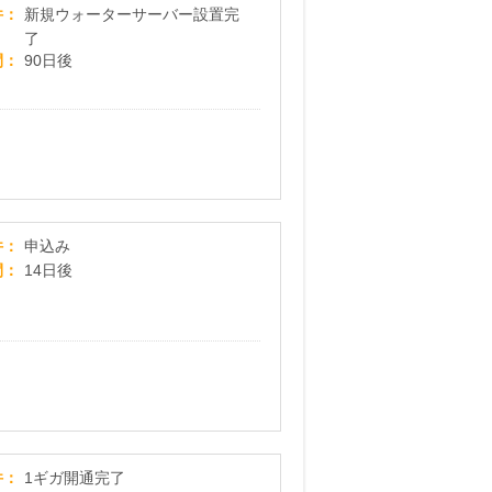
【富士山鳴沢の浄水型ウォーターサーバー】新規
件
新規ウォーターサーバー設置完
了
間
90日後
合宿免許受付センター
件
申込み
間
14日後
＜1ギガ＞OCNインターネット×ドコモ光
件
1ギガ開通完了