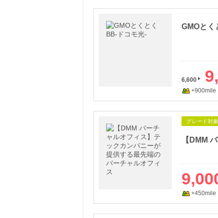
GMOとく
9
6,600
+900mile
グレード対
9,00
+450mile