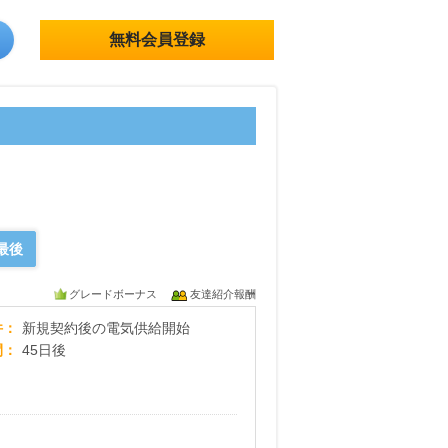
無料会員登録
最後
グレードボーナス
友達紹介報酬
楽天でんき
件
新規契約後の電気供給開始
間
45日後