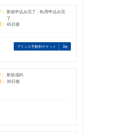
GMOとくとくBB-ドコモ光-
件
新規申込み完了・転用申込み完
了
間
45日後
3
プリンス手数料チケット
枚
【DMM バーチャルオフィス】テックカンパニーが
件
新規成約
間
30日後