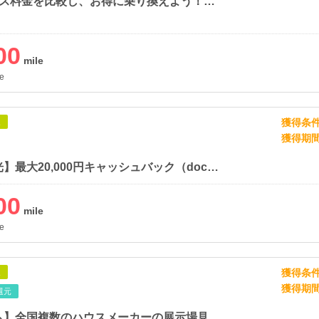
1番安いガス料金を比較し、お得に乗り換えよう！【エネピ】
00
e
獲得条
象
獲得期
【ドコモ光】最大20,000円キャッシュバック（docomo）
00
e
獲得条
象
獲得期
還元
【ホムホム】全国複数のハウスメーカーの展示場見学予約サービス