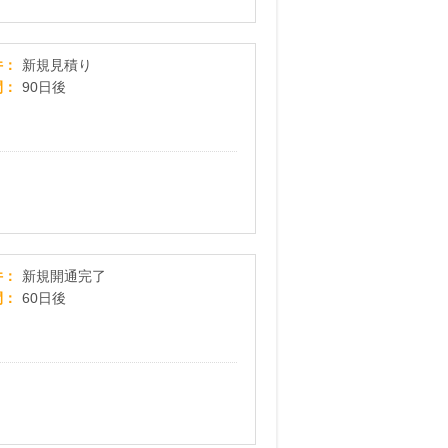
【ブルエネ】新規見積りプログラム
件
新規見積り
間
90日後
【GMOとくとくBB】ソフトバンクエアー
件
新規開通完了
間
60日後