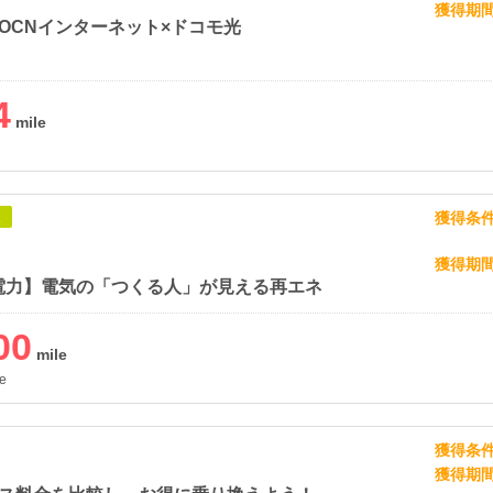
獲得期
OCNインターネット×ドコモ光
4
獲得条
象
獲得期
電力】電気の「つくる人」が見える再エネ
00
e
獲得条
獲得期