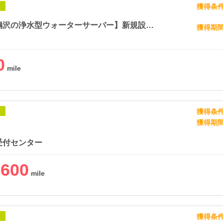
獲得条
象
【富士山鳴沢の浄水型ウォーターサーバー】新規設置プログラム
獲得期
0
獲得条
象
獲得期
受付センター
,600
獲得条
象