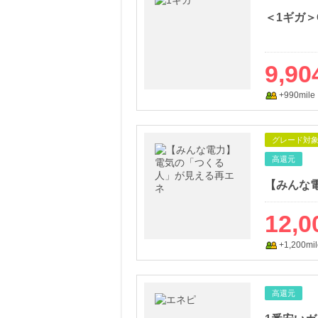
＜1ギガ＞
9,90
+990mile
グレード対
高還元
【みんな
12,0
+1,200mil
高還元