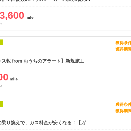
3,600
e
獲得条
象
獲得期
ス救 from おうちのアラート】新規施工
00
e
獲得条
象
獲得期
ガス会社の乗り換えで、ガス料金が安くなる！【ガス屋の窓口】