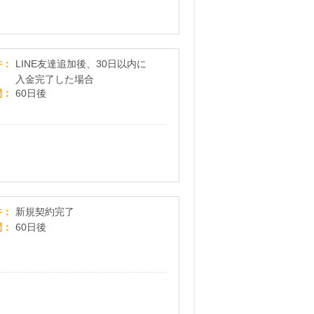
退職代行ヤメドキ
件
LINE友達追加後、30日以内に
入金完了した場合
間
60日後
【イデックスでんき】電気代を賢く変える！「市
件
新規契約完了
間
60日後