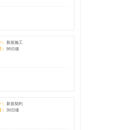
【屋根壁レス救 from おうちのアラート】新規施工
件
新規施工
間
90日後
ガス会社の乗り換えで、ガス料金が安くなる！【
件
新規契約
間
30日後