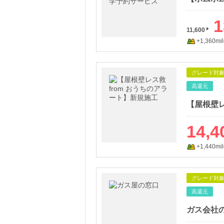
1
11,600
+1,360mil
グレード対
高還元
【屋根壁レ
14,4
+1,440mil
グレード対
高還元