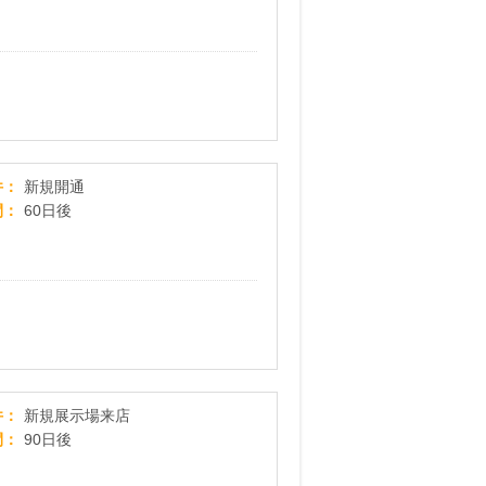
【ドコモ光】最大20,000円キャッシュバック（docomo）
件
新規開通
間
60日後
【ホムホム】全国複数のハウスメーカーの展示場
件
新規展示場来店
間
90日後