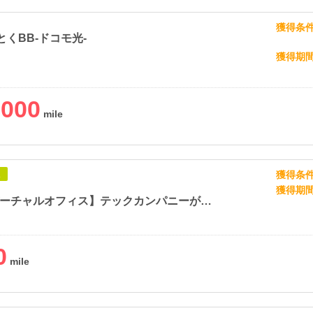
獲得条
とくBB-ドコモ光-
獲得期
,000
獲得条
象
獲得期
【DMM バーチャルオフィス】テックカンパニーが提供する最先端のバーチャルオフィス
0