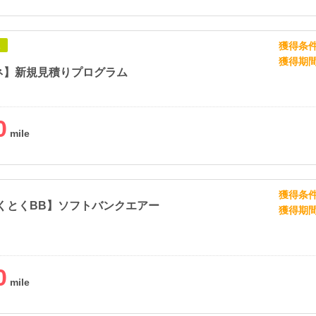
獲得条
象
獲得期
ネ】新規見積りプログラム
0
獲得条
とくとくBB】ソフトバンクエアー
獲得期
0