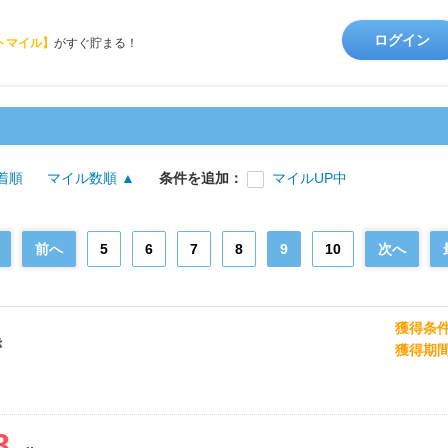
ログイン
トマイル】
がすぐ貯まる！
着順
マイル数順 ▲
条件を追加：
マイルUP中
前へ
5
6
7
8
9
10
次へ
獲得条
き
獲得期
8