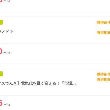
獲得条
象
ヤメドキ
獲得期
0
獲得条
象
獲得期
【イデックスでんき】電気代を賢く変える！「市場価格電気」という選択肢
5