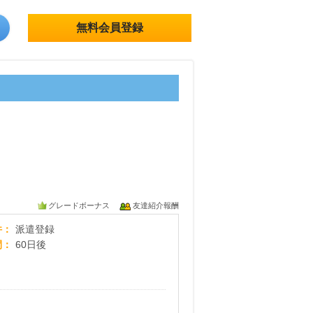
無料会員登録
グレードボーナス
友達紹介報酬
アパレル派遣ナビ無料登録
件
派遣登録
間
60日後