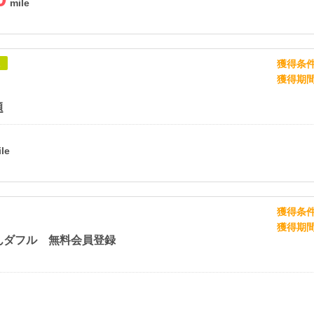
獲得条
象
獲得期
題
獲得条
獲得期
んダフル 無料会員登録