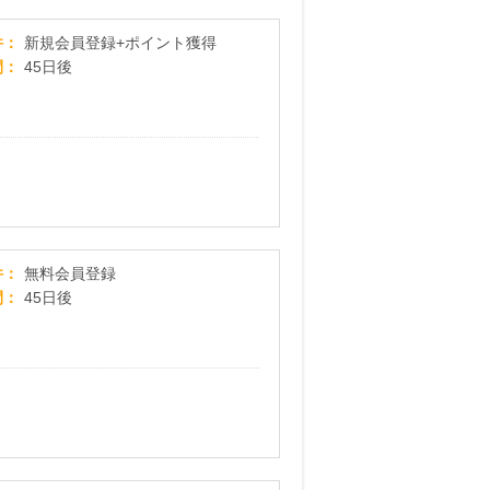
チャンスイット
件
新規会員登録+ポイント獲得
間
45日後
GetMoney！
件
無料会員登録
間
45日後