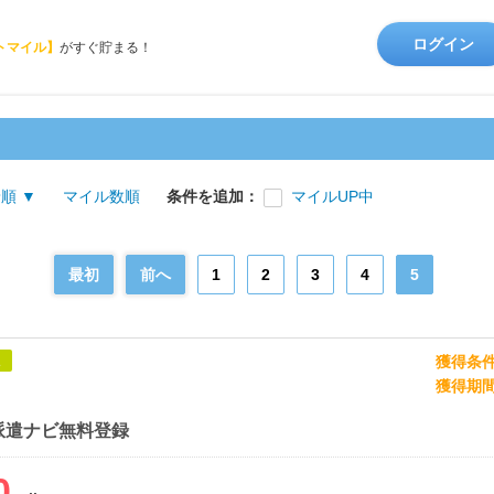
ログイン
トマイル】
がすぐ貯まる！
順 ▼
マイル数順
条件を追加：
マイルUP中
最初
前へ
1
2
3
4
5
獲得条
象
獲得期
派遣ナビ無料登録
0