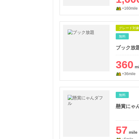
+160mile
グレード対
無料
ブック放
360
+36mile
無料
懸賞にゃ
57