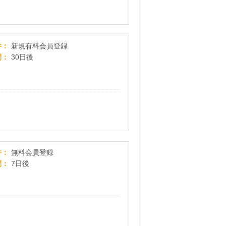
ブック放題
件
新規有料会員登録
間
30日後
懸賞にゃんダフル 無料会員登録
件
無料会員登録
間
7日後