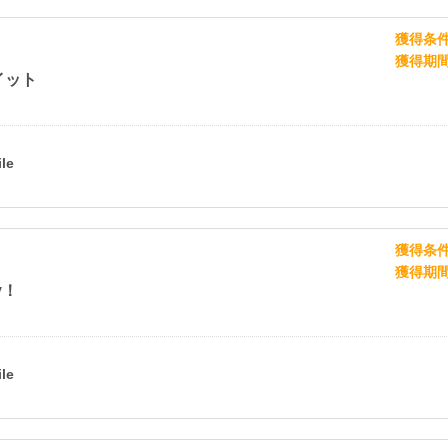
獲得条
獲得期
イット
獲得条
獲得期
y！