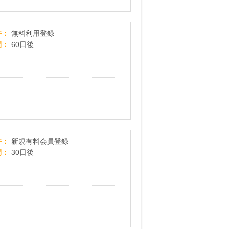
楽天toto
件
無料利用登録
間
60日後
「ゲオ宅配レンタル」有料会員登録
件
新規有料会員登録
間
30日後