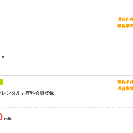
獲得条
獲得期
獲得条
象
獲得期
配レンタル」有料会員登録
0