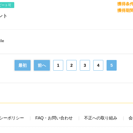
獲得条
ピート可
獲得期
ント
最初
前へ
1
2
3
4
5
シーポリシー
FAQ・お問い合わせ
不正への取り組み
会