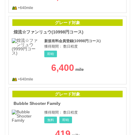
+640mile
煌流
グレード対象
煌流☆ファンリュウ(10998円コース)
新規有料会員登録(10998円コース)
獲得期間：
数日程度
即時
6,400
+640mile
Bubb
グレード対象
Bubble Shooter Family
獲得期間：
数日程度
無料
即時
419