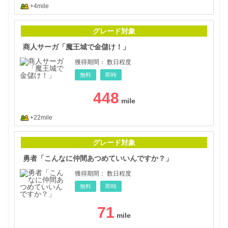
+4mile
商人
グレード対象
商人サーガ「魔王城で金儲け！」
獲得期間：
数日程度
無料
即時
448
+22mile
勇者
グレード対象
勇者「こんなに仲間あつめていいんですか？」
獲得期間：
数日程度
無料
即時
71