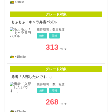
+3mile
もふ
グレード対象
もふもふ！キャラ弁当パズル
獲得期間：
数日程度
無料
即時
313
+15mile
勇者
グレード対象
勇者「入部したいです…」
獲得期間：
数日程度
無料
即時
268
+13mile