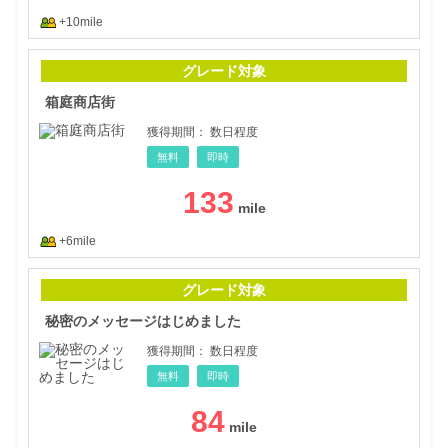
+10mile
箱庭
グレード対象
箱庭商店街
獲得期間：
数日程度
無料
即時
133
+6mile
秘密
グレード対象
秘密のメッセージはじめました
獲得期間：
数日程度
無料
即時
84