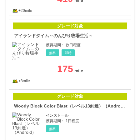
+20mile
アイ
グレード対象
アイランドタイム～のんびり牧場生活～
獲得期間：
数日程度
無料
即時
175
+8mile
Woo
グレード対象
Woody Block Color Blast（レベル13到達）（Android）
インストール
獲得期間：
1日程度
無料