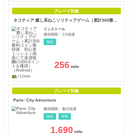
ネコ
グレード対象
ネコティア 癒し系ねこソリティアゲーム（累計300勝利コイン獲得後、初心者ミッション画面にて達成報酬の300ポイントを獲得）（Android）
インストール
獲得期間：
1日程度
無料
256
+12mile
Pari
グレード対象
Paris: City Adventure
獲得期間：
数日程度
無料
即時
1,690