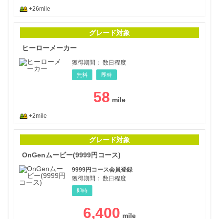
+26mile
ヒー
グレード対象
ヒーローメーカー
獲得期間：
数日程度
無料
即時
58
+2mile
On
グレード対象
OnGenムービー(9999円コース)
9999円コース会員登録
獲得期間：
数日程度
即時
6,400