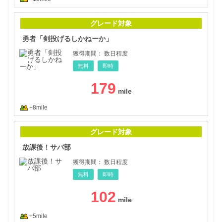
勇者
グレード対象
勇者「剣投げるしかねーか」
獲得期間：
数日程度
無料
即時
179
+8mile
放課
グレード対象
放課後！サバ部
獲得期間：
数日程度
無料
即時
102
+5mile