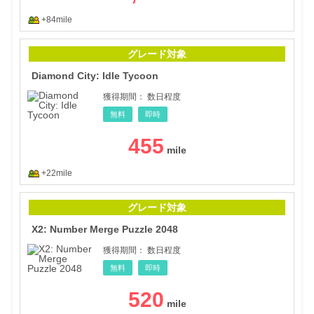
+84mile
Diam
グレード対象
Diamond City: Idle Tycoon
獲得期間：
数日程度
無料
即時
455
+22mile
X2:
グレード対象
X2: Number Merge Puzzle 2048
獲得期間：
数日程度
無料
即時
520