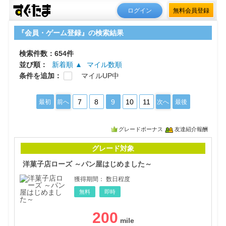
ログイン
無料会員登録
『会員・ゲーム登録』の検索結果
検索件数：654件
並び順：
新着順 ▲
マイル数順
条件を追加：
マイルUP中
7
8
9
10
11
最初
前へ
次へ
最後
グレードボーナス
友達紹介報酬
洋菓
グレード対象
洋菓子店ローズ ～パン屋はじめました～
獲得期間：
数日程度
無料
即時
200