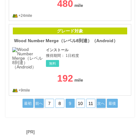
480
+24mile
Woo
グレード対象
Wood Number Merge（レベル8到達）（Android）
インストール
獲得期間：
1日程度
無料
192
+9mile
7
8
9
10
11
最初
前へ
次へ
最後
[PR]