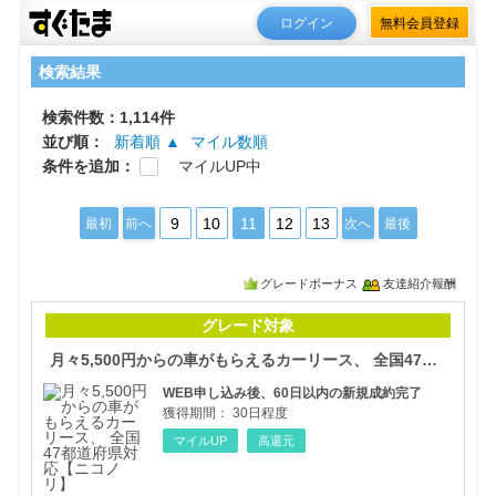
ログイン
無料会員登録
検索結果
検索件数：1,114件
並び順：
新着順 ▲
マイル数順
条件を追加：
マイルUP中
9
10
11
12
13
最初
前へ
次へ
最後
グレードボーナス
友達紹介報酬
月々
グレード対象
月々5,500円からの車がもらえるカーリース、 全国47都道府県対応【ニコノリ】
WEB申し込み後、60日以内の新規成約完了
獲得期間：
30日程度
マイルUP
高還元