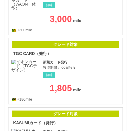
無料
3,000
+300mile
TG
グレード対象
TGC CARD（発行）
新規カード発行
獲得期間：
60日程度
無料
1,805
+180mile
KA
グレード対象
KASUMIカード（発行）