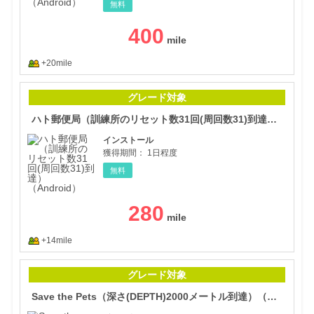
無料
400
+20mile
ハト
グレード対象
ハト郵便局（訓練所のリセット数31回(周回数31)到達）（Android）
インストール
獲得期間：
1日程度
無料
280
+14mile
Sav
グレード対象
Save the Pets（深さ(DEPTH)2000メートル到達）（Android）