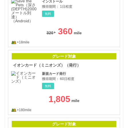
インストール
獲得期間：
1日程度
無料
360
320
+18mile
イオ
グレード対象
イオンカード（ミニオンズ）（発行）
新規カード発行
獲得期間：
60日程度
無料
1,805
+180mile
イオ
グレード対象