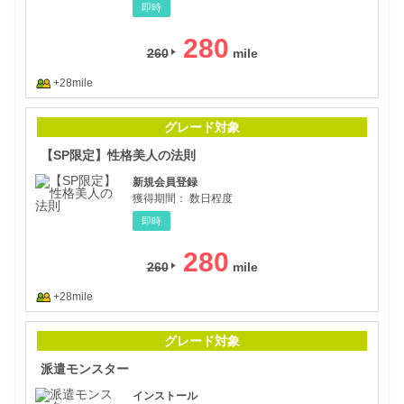
即時
280
260
+28mile
【S
グレード対象
【SP限定】性格美人の法則
新規会員登録
獲得期間：
数日程度
即時
280
260
+28mile
派遣
グレード対象
派遣モンスター
インストール