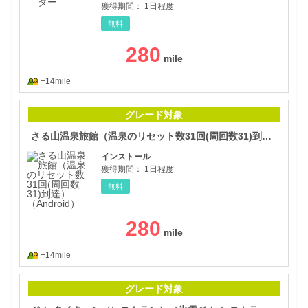
獲得期間：
1日程度
無料
280
+14mile
さる
グレード対象
さる山温泉旅館（温泉のリセット数31回(周回数31)到達）（Android）
インストール
獲得期間：
1日程度
無料
280
+14mile
ジム
グレード対象