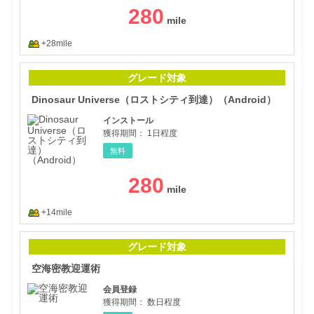
280
+28mile
Din
グレード対象
Dinosaur Universe（ロストシティ到達）（Android）
インストール
獲得期間：
1日程度
無料
280
+14mile
空海
グレード対象
空海密教迎運術
会員登録
獲得期間：
数日程度