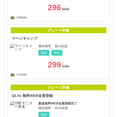
296
+29mile
マー
グレード対象
マージキャンプ
獲得期間：
数日程度
無料
即時
299
+14mile
QL
グレード対象
QLife 無料WEB会員登録
新規無料WEB会員登録完了
獲得期間：
60日程度
無料