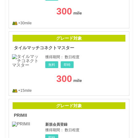
300
+30mile
タイ
グレード対象
タイルマッチコネクトマスター
獲得期間：
数日程度
無料
即時
300
+15mile
PRI
グレード対象
PRIMII
新規会員登録
獲得期間：
数日程度
即時