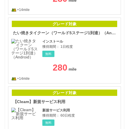
+14mile
たい
グレード対象
たい焼きタイクーン（ワールド5ステージ1到達）（Android）
インストール
獲得期間：
1日程度
無料
280
+14mile
【C
グレード対象
【Cleam】新規サービス利用
新規サービス利用
獲得期間：
60日程度
無料