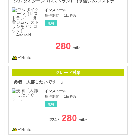
ジム タイクーン（レストラン）（氷雪ジム‐レストランをアンロック）（Android）
インストール
獲得期間：
1日程度
無料
280
+14mile
勇者
グレード対象
勇者「入部したいです…」
インストール
獲得期間：
1日程度
無料
280
224
+14mile