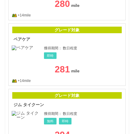
280
+14mile
ペア
グレード対象
ペアケア
獲得期間：
数日程度
即時
281
+14mile
ジム
グレード対象
ジム タイクーン
獲得期間：
数日程度
無料
即時