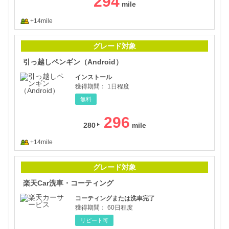
294
+14mile
引っ
グレード対象
引っ越しペンギン（Android）
インストール
獲得期間：
1日程度
無料
296
280
+14mile
楽天
グレード対象
楽天Car洗車・コーティング
コーティングまたは洗車完了
獲得期間：
60日程度
リピート可