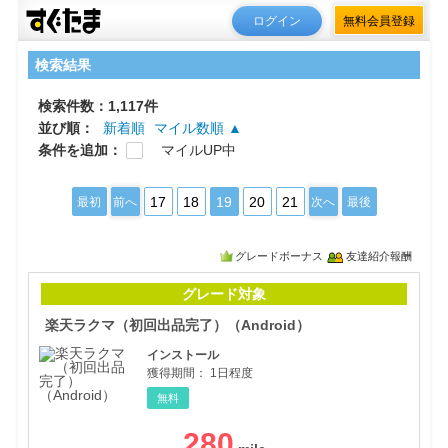
ログイン
無料会員登録
検索結果
検索件数：1,117件
並び順：
新着順
マイル数順 ▲
条件を追加：
マイルUP中
17
18
19
20
21
最初
前へ
次へ
最後
グレードボーナス
友達紹介報酬
楽天
グレード対象
楽天ラクマ（初回出品完了）（Android）
インストール
獲得期間：
1日程度
無料
280