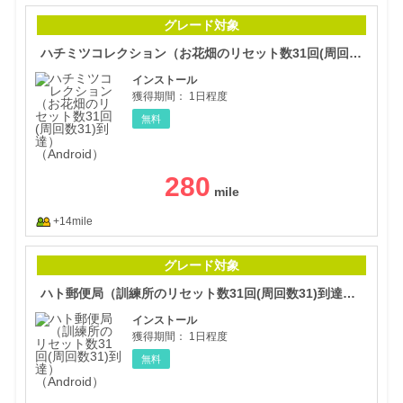
ハチ
グレード対象
ハチミツコレクション（お花畑のリセット数31回(周回数31)到達）（Android）
インストール
獲得期間：
1日程度
無料
280
+14mile
ハト
グレード対象
ハト郵便局（訓練所のリセット数31回(周回数31)到達）（Android）
インストール
獲得期間：
1日程度
無料