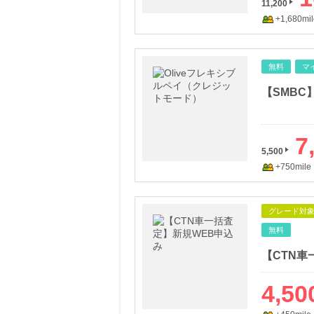
11,200
+1,680mil
無料
マ
【SMBC
7
5,500
+750mile
グレード対
無料
【CTN車
4,50