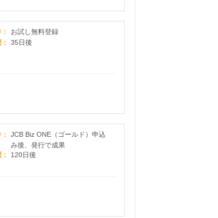
DMM TV【無料トライアル】
件
お試し無料登録
間
35日後
JCB Biz ONE（ゴールド）
件
JCB Biz ONE（ゴールド）申込
み後、発行で成果
間
120日後