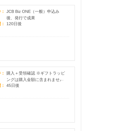
JCB Biz ONE（一般）
件
JCB Biz ONE（一般）申込み
後、発行で成果
間
120日後
JCBギフトカード
件
購入＋受領確認 ※ギフトラッピ
ングは購入金額に含まれません
間
45日後