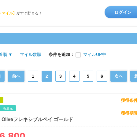
ログイン
トマイル】
がすぐ貯まる！
着順 ▼
マイル数順
条件を追加：
マイルUP中
初
前へ
1
2
3
4
5
6
次へ
獲得条
象
高還元
獲得期
】Oliveフレキシブルペイ ゴールド
6,800