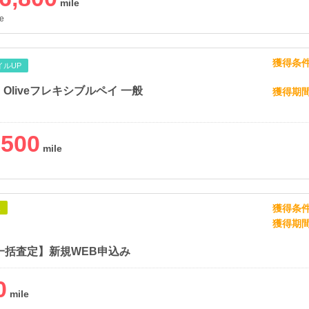
e
獲得条
イルUP
】Oliveフレキシブルペイ 一般
獲得期
,500
獲得条
象
獲得期
一括査定】新規WEB申込み
0