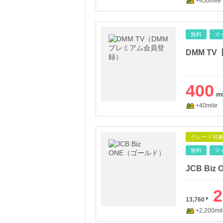
+450mile
無料
マ
DMM T
400
+40mile
グレード対
無料
マ
JCB Bi
2
13,760
+2,200mil