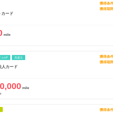
獲得条
獲得期
トカード
0
獲得条
イルUP
高還元
獲得期
法人カード
0,000
e
獲得条
象