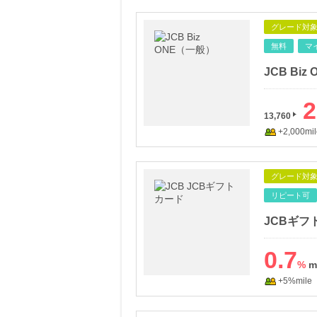
グレード対
無料
マ
JCB Bi
2
13,760
+2,000mil
グレード対
リピート可
JCBギフ
0.7
%
+5%mile