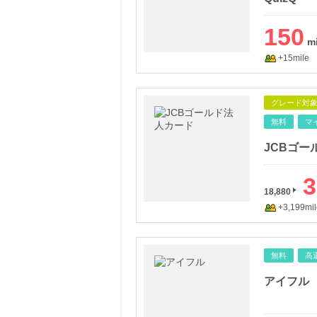
150
+15mile
グレード対
無料
マ
JCBゴー
3
18,880
+3,199mil
無料
高
アイフル