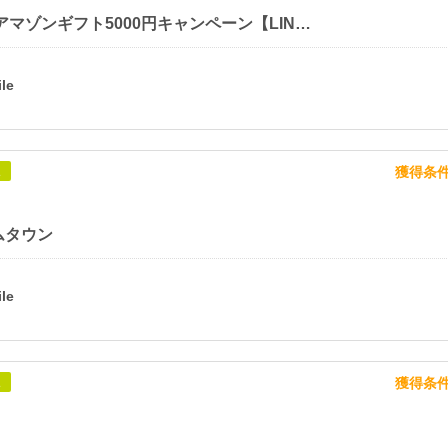
プレプレ アマゾンギフト5000円キャンペーン【LINE友達追加後、広告1件利用】
獲得条
象
ムタウン
獲得条
象