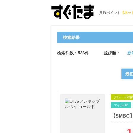
共通ポイント
【ネッ
検索結果
検索件数：536件
並び順：
新
最
グレード対
マイルUP
【SMBC
1