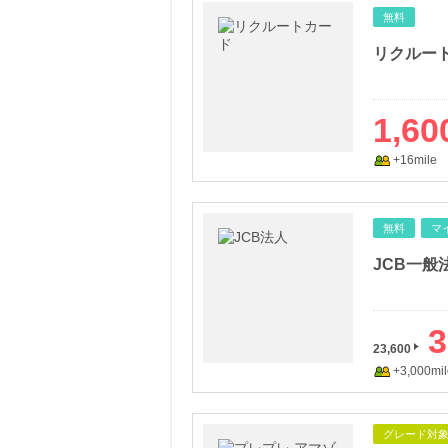
無料
リクルー
1,60
+16mile
無料
マ
JCB一般
3
23,600
+3,000mil
グレード対