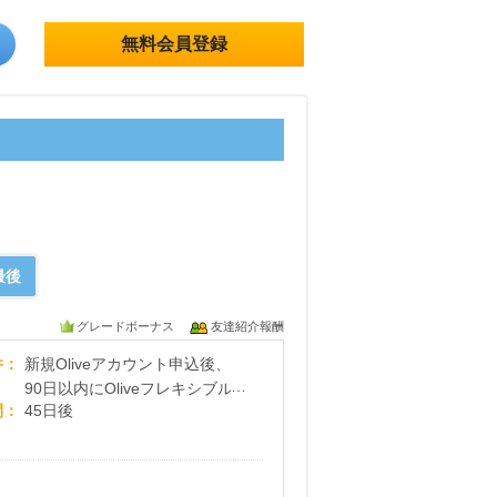
無料会員登録
最後
グレードボーナス
友達紹介報酬
【SMBC】Oliveフレキシブルペイ ゴールド
件
新規Oliveアカウント申込後、
90日以内にOliveフレキシブル
間
45日後
ペイ ゴールドクレジットモード
追加完了