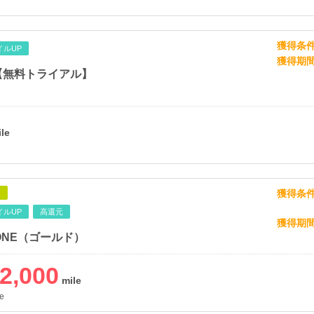
獲得条
イルUP
獲得期
V【無料トライアル】
獲得条
象
イルUP
高還元
獲得期
z ONE（ゴールド）
2,000
e