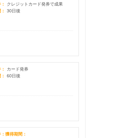
リクルートカード
件
クレジットカード発券で成果
間
30日後
JCB一般法人カード
件
カード発券
間
60日後
プレプレ アマゾンギフト30000円キャンペーン【LIN
件
獲得期間