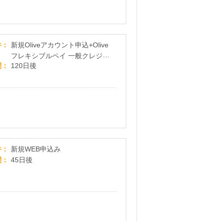
【SMBC】Oliveフレキシブルペイ 一般
件
新規Oliveアカウント申込+Olive
フレキシブルペイ 一般クレジッ
間
120日後
トモード追加完了
【CTN車一括査定】新規WEB申込み
件
新規WEB申込み
間
45日後