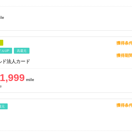
獲得条
象
イルUP
高還元
獲得期
ルド法人カード
1,999
e
獲得条
還元