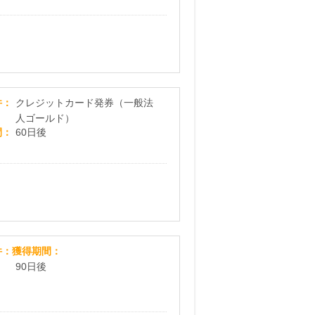
JCBゴールド法人カード
件
クレジットカード発券（一般法
人ゴールド）
間
60日後
アイフル
件
獲得期間
90日後