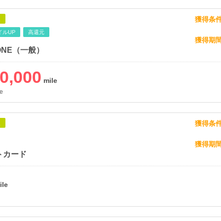
獲得条
象
イルUP
高還元
獲得期
z ONE（一般）
0,000
e
獲得条
象
獲得期
トカード