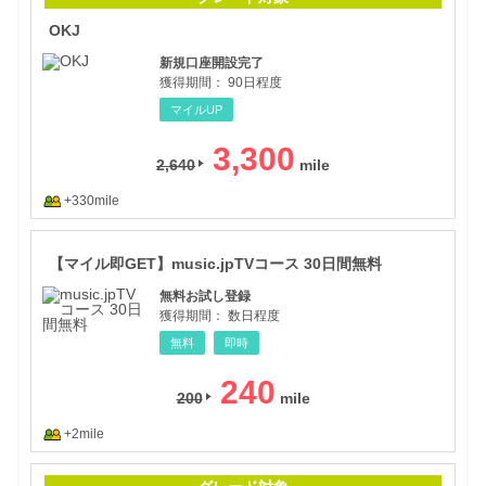
OKJ
新規口座開設完了
獲得期間：
90日程度
マイルUP
3,300
2,640
+330mile
【マ
【マイル即GET】music.jpTVコース 30日間無料
無料お試し登録
獲得期間：
数日程度
無料
即時
240
200
+2mile
ダウ