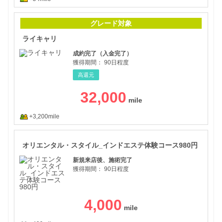
ライ
グレード対象
ライキャリ
成約完了（入金完了）
獲得期間：
90日程度
高還元
32,000
+3,200mile
オリ
オリエンタル・スタイル_インドエステ体験コース980円
新規来店後、施術完了
獲得期間：
90日程度
4,000