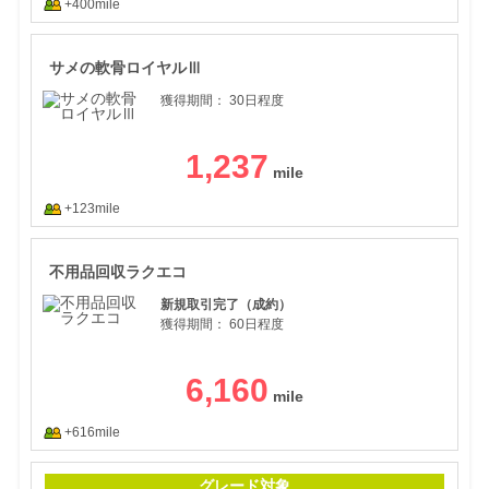
+400mile
サメ
サメの軟骨ロイヤルⅢ
獲得期間：
30日程度
1,237
+123mile
不用
不用品回収ラクエコ
新規取引完了（成約）
獲得期間：
60日程度
6,160
+616mile
OKJ
グレード対象