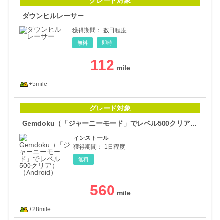
グレード対象
ダウンヒルレーサー
獲得期間：
数日程度
無料
即時
112
+5mile
Ge
グレード対象
Gemdoku（「ジャーニーモード」でレベル500クリア）（Android）
インストール
獲得期間：
1日程度
無料
560
+28mile