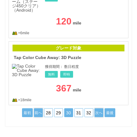
120
+6mile
Tap 
グレード対象
Tap Color Cube Away: 3D Puzzle
獲得期間：
数日程度
無料
即時
367
+18mile
28
29
30
31
32
最初
前へ
次へ
最後