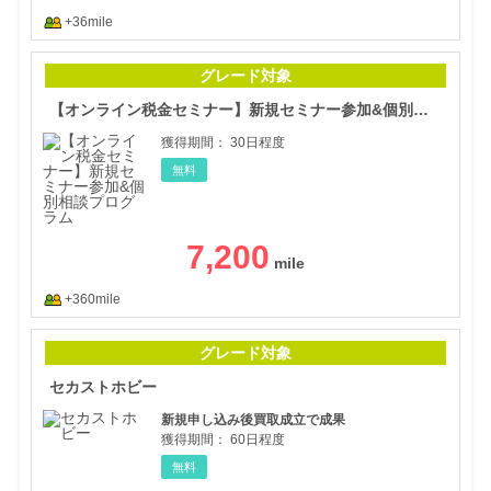
+36mile
【オ
グレード対象
【オンライン税金セミナー】新規セミナー参加&個別相談プログラム
獲得期間：
30日程度
無料
7,200
+360mile
セカ
グレード対象
セカストホビー
新規申し込み後買取成立で成果
獲得期間：
60日程度
無料