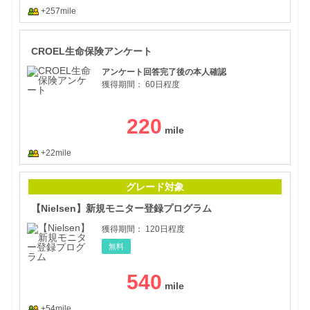
+257mile
CR
CROEL生命保険アンケート
アンケート回答完了後の本人確認
獲得期間：
60日程度
220
+22mile
【N
グレード対象
【Nielsen】新規モニター登録プログラム
獲得期間：
120日程度
無料
540
+54mile