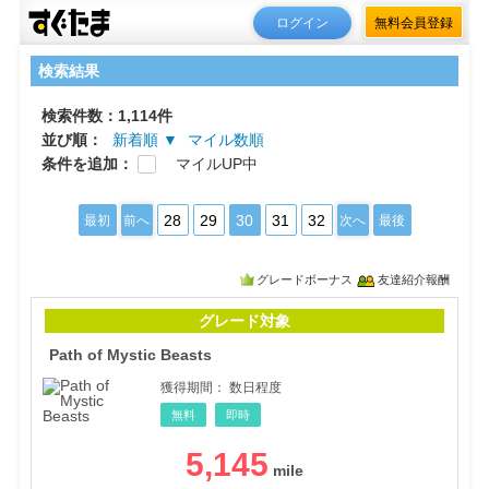
ログイン
無料会員登録
検索結果
検索件数：1,114件
並び順：
新着順 ▼
マイル数順
条件を追加：
マイルUP中
28
29
30
31
32
最初
前へ
次へ
最後
グレードボーナス
友達紹介報酬
Path
グレード対象
Path of Mystic Beasts
獲得期間：
数日程度
無料
即時
5,145