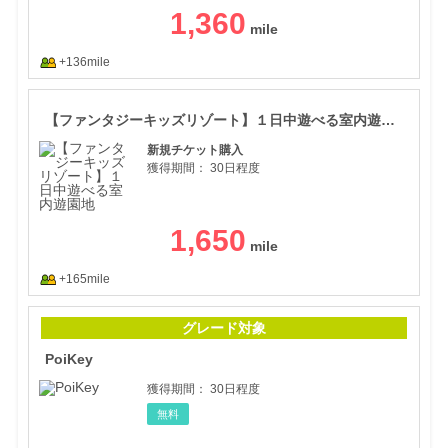
1,360
+136mile
【フ
【ファンタジーキッズリゾート】１日中遊べる室内遊園地
新規チケット購入
獲得期間：
30日程度
1,650
+165mile
Poi
グレード対象
PoiKey
獲得期間：
30日程度
無料