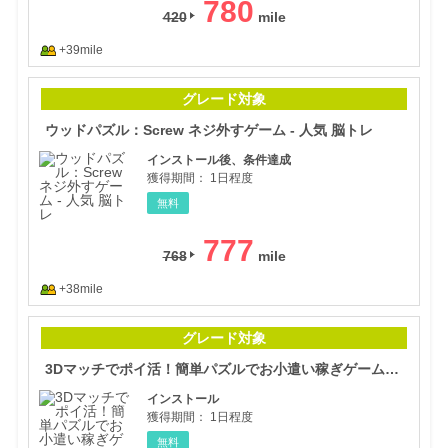
780
420
+39mile
ウッ
グレード対象
ウッドパズル：Screw ネジ外すゲーム - 人気 脳トレ
インストール後、条件達成
獲得期間：
1日程度
無料
777
768
+38mile
3D
グレード対象
3Dマッチでポイ活！簡単パズルでお小遣い稼ぎゲーム（ステージ450クリア）（Android）
インストール
獲得期間：
1日程度
無料