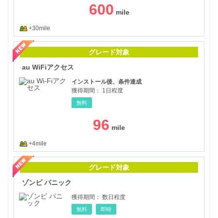
600
+30mile
au
グレード対象
au WiFiアクセス
インストール後、条件達成
獲得期間：
1日程度
無料
96
+4mile
ゾン
グレード対象
ゾンビ パニック
獲得期間：
数日程度
無料
即時