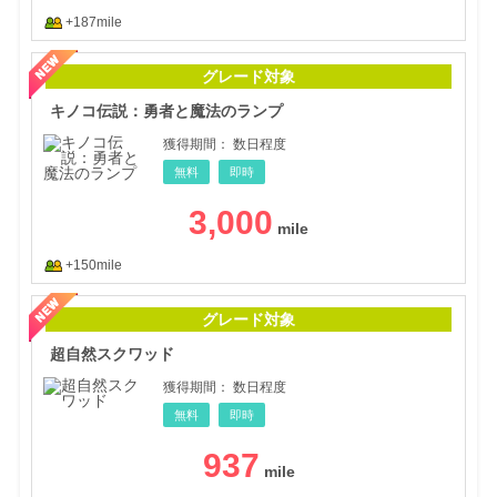
+187mile
キノ
グレード対象
キノコ伝説：勇者と魔法のランプ
獲得期間：
数日程度
無料
即時
3,000
+150mile
超自
グレード対象
超自然スクワッド
獲得期間：
数日程度
無料
即時
937