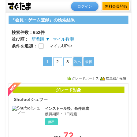
ログイン
無料会員登録
『会員・ゲーム登録』の検索結果
検索件数：652件
並び順：
新着順 ▼
マイル数順
条件を追加：
マイルUP中
1
2
3
次へ
最後
グレードボーナス
友達紹介報酬
Sh
グレード対象
Shufoo!シュフー
インストール後、条件達成
獲得期間：
1日程度
無料
72