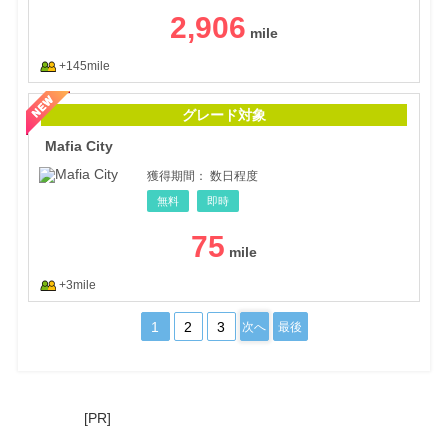
2,906
+145mile
Mafi
グレード対象
Mafia City
獲得期間：
数日程度
無料
即時
75
+3mile
1
2
3
次へ
最後
[PR]