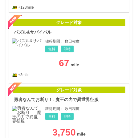
+123mile
パズ
グレード対象
パズル&サバイバル
獲得期間：
数日程度
無料
即時
67
+3mile
勇者
グレード対象
勇者なんてお断り！- 魔王の力で異世界征服
獲得期間：
数日程度
無料
即時
3,750