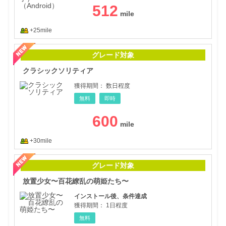
512
+25mile
クラ
グレード対象
クラシックソリティア
獲得期間：
数日程度
無料
即時
600
+30mile
放置
グレード対象
放置少女〜百花繚乱の萌姫たち〜
インストール後、条件達成
獲得期間：
1日程度
無料