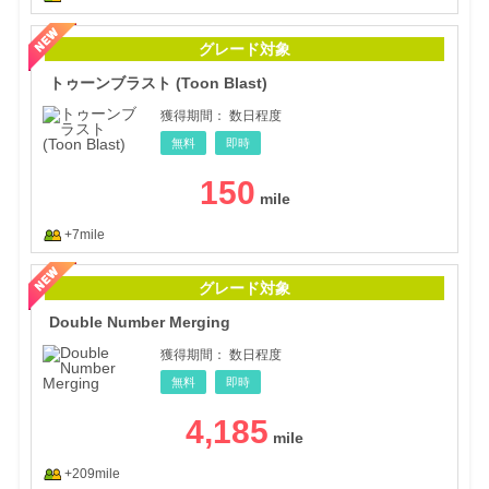
トゥー
グレード対象
トゥーンブラスト (Toon Blast)
獲得期間：
数日程度
無料
即時
150
+7mile
Dou
グレード対象
Double Number Merging
獲得期間：
数日程度
無料
即時
4,185
+209mile