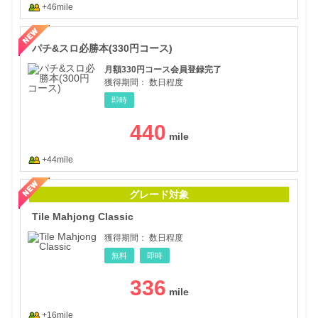
+46mile
パチ
パチ&スロ必勝本(330円コース)
月額330円コース会員登録完了
獲得期間：
数日程度
即時
440
+44mile
Tile
グレード対象
Tile Mahjong Classic
獲得期間：
数日程度
無料
即時
336
+16mile