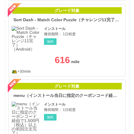
Sor
グレード対象
Sort Dash - Match Color Puzzle（チャレンジ11完了）（Android）
インストール
獲得期間：
1日程度
無料
616
+30mile
me
グレード対象
menu（インストール当日に指定のクーポンコード経由で1,500円（税込）以上の初回注文完了）（Android）
インストール
獲得期間：
1日程度
無料