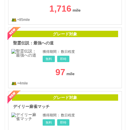
1,716
+85mile
聖霊
グレード対象
聖霊伝説：最強への道
獲得期間：
数日程度
無料
即時
97
+4mile
デイ
グレード対象
デイリー麻雀マッチ
獲得期間：
数日程度
無料
即時