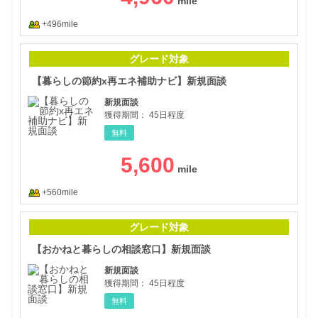
+496mile
【暮
グレード対象
【暮らしの節約x再エネ補助ナビ】新規面談
新規面談
獲得期間：
45日程度
無料
5,600
+560mile
【お
グレード対象
【おかねと暮らしの相談窓口】新規面談
新規面談
獲得期間：
45日程度
無料