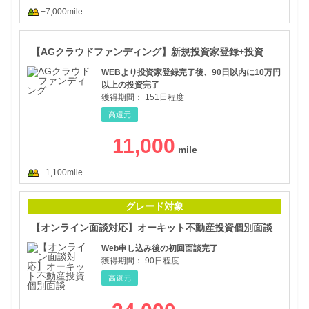
+7,000mile
【A
【AGクラウドファンディング】新規投資家登録+投資
WEBより投資家登録完了後、90日以内に10万円
以上の投資完了
獲得期間：
151日程度
高還元
11,000
+1,100mile
【オ
グレード対象
【オンライン面談対応】オーキット不動産投資個別面談
Web申し込み後の初回面談完了
獲得期間：
90日程度
高還元