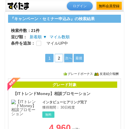
ログイン
無料会員登録
『キャンペーン・セミナー申込み』の検索結果
検索件数：21件
並び順：
新着順 ▼
マイル数順
条件を追加：
マイルUP中
1
2
次へ
最後
グレードボーナス
友達紹介報酬
【I
グレード対象
【ITトレンドMoney】相談プロモーション
インタビューヒアリング完了
獲得期間：
30日程度
無料
4,960