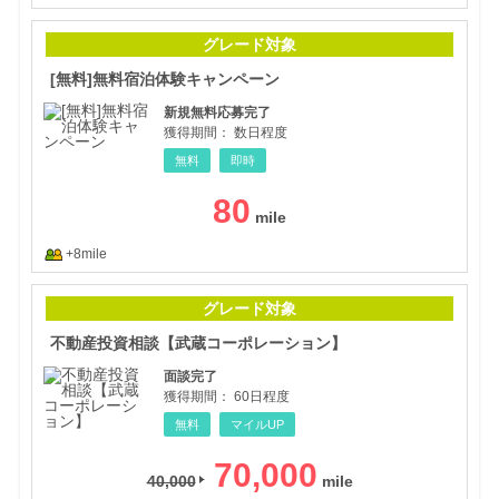
[無
グレード対象
[無料]無料宿泊体験キャンペーン
新規無料応募完了
獲得期間：
数日程度
無料
即時
80
+8mile
不動
グレード対象
不動産投資相談【武蔵コーポレーション】
面談完了
獲得期間：
60日程度
無料
マイルUP
70,000
40,000