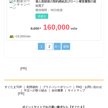
個人面談後の契約締結及びローン審査書類の提
出完了
獲得期間：
90日程度
高還元
160,000
8,000
+16,000mile
1
2
次へ
最後
[PR]
すぐたまTOP
利用規約
プライバシーポリシー
FAQ・お問い合わせ
不正への取り組み
会社概要
サイトマップ
[PR]
ポイントサイトでお小遣い稼ぎなら【すぐたま】