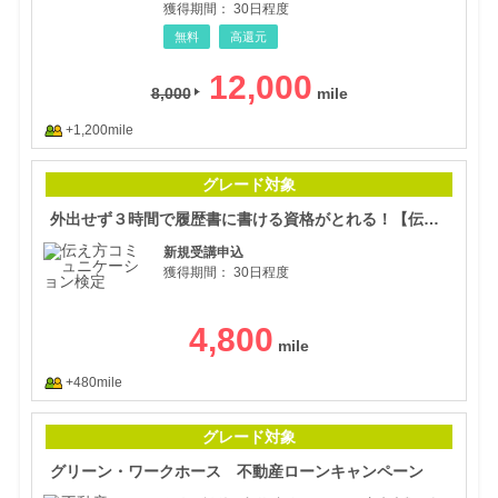
獲得期間：
30日程度
無料
高還元
12,000
8,000
+1,200mile
外出
グレード対象
外出せず３時間で履歴書に書ける資格がとれる！【伝え方コミュニケーション検定】
新規受講申込
獲得期間：
30日程度
4,800
+480mile
グリ
グレード対象
グリーン・ワークホース 不動産ローンキャンペーン