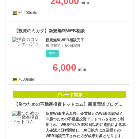
24,000
+2,400mile
【投
【投資のミカタ】新規無料WEB相談
新規無料WEB相談完了
獲得期間：
60日程度
無料
6,000
+600mile
【勝
グレード対象
【勝つための不動産投資ドットコム】新規面談プログラム
新規WEB申込み後、企業様とのWEB面談完了
※勝つための不動産投資ドットコムを初めて利
用され、WEB申込み後20日以内に電話による本
人確認と日程調整し、30日以内に企業様との
WEB面談完了された方が成果対象となります。