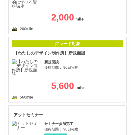
2,000
+200mile
【わ
グレード対象
【わたしのデザイン制作所】新規面談
新規面談
獲得期間：
90日程度
5,600
+560mile
アッ
アットセミナー
セミナー参加完了
獲得期間：
90日程度