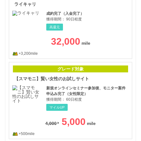
ライキャリ
成約完了（入金完了）
獲得期間：
90日程度
高還元
32,000
+3,200mile
【ス
グレード対象
【スマモニ】賢い女性のお試しサイト
新規オンラインセミナー参加後、モニター案件
申込み完了（女性限定）
獲得期間：
60日程度
マイルUP
5,000
4,000
+500mile