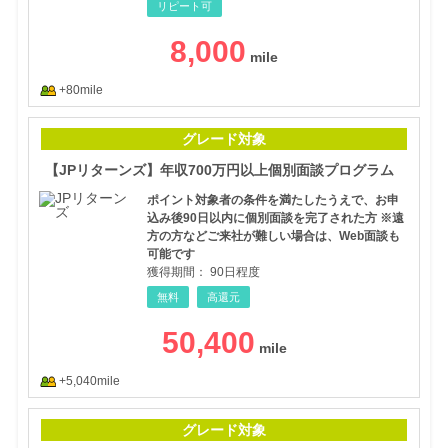
リピート可
8,000
+80mile
【J
グレード対象
【JPリターンズ】年収700万円以上個別面談プログラム
ポイント対象者の条件を満たしたうえで、お申
込み後90日以内に個別面談を完了された方 ※遠
方の方などご来社が難しい場合は、Web面談も
可能です
獲得期間：
90日程度
無料
高還元
50,400
+5,040mile
ライ
グレード対象