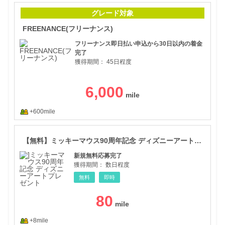
FR
グレード対象
FREENANCE(フリーナンス)
フリーナンス即日払い申込から30日以内の着金
完了
獲得期間：
45日程度
6,000
+600mile
【無
【無料】ミッキーマウス90周年記念 ディズニーアートプレゼント
新規無料応募完了
獲得期間：
数日程度
無料
即時
80
+8mile