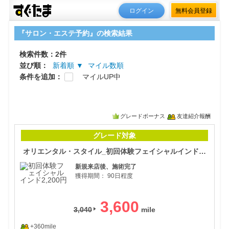
ログイン
無料会員登録
『サロン・エステ予約』の検索結果
検索件数：2件
並び順：
新着順 ▼
マイル数順
条件を追加：
マイルUP中
グレードボーナス
友達紹介報酬
オリ
グレード対象
オリエンタル・スタイル_初回体験フェイシャルインド2,200円
新規来店後、施術完了
獲得期間：
90日程度
3,600
3,040
+360mile