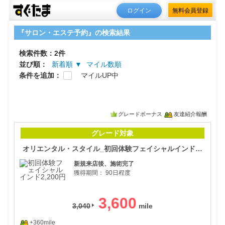
ログイン
無料会員登録
『サロン・エステ予約』の検索結果
検索件数：2件
並び順：
新着順 ▼
マイル数順
条件を追加：
マイルUP中
グレードボーナス
友達紹介報酬
オリ
グレード対象
オリエンタル・スタイル_初回体験フェイシャルインド2,200円
新規来店後、施術完了
獲得期間：
90日程度
3,600
3,040
+360mile