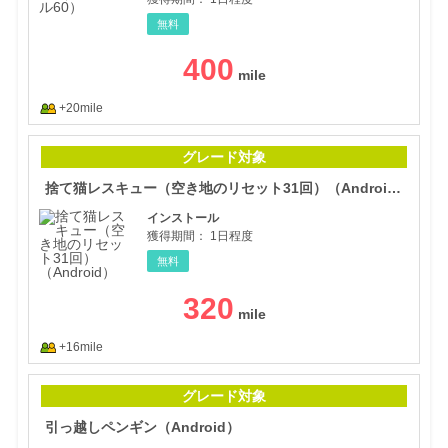
無料
400
+20mile
捨て
グレード対象
捨て猫レスキュー（空き地のリセット31回）（Android）
インストール
獲得期間：
1日程度
無料
320
+16mile
引っ
グレード対象
引っ越しペンギン（Android）