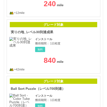
240
+12mile
実り
グレード対象
実りの地_レベル30到達成果
インストール
獲得期間：
1日程度
無料
840
+42mile
Bal
グレード対象
Ball Sort Puzzle（レベル700到達）
インストール
獲得期間：
1日程度
無料