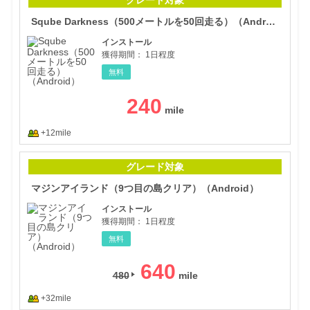
Sqube Darkness（500メートルを50回走る）（Android）
インストール
獲得期間：
1日程度
無料
240
+12mile
マジ
グレード対象
マジンアイランド（9つ目の島クリア）（Android）
インストール
獲得期間：
1日程度
無料
640
480
+32mile