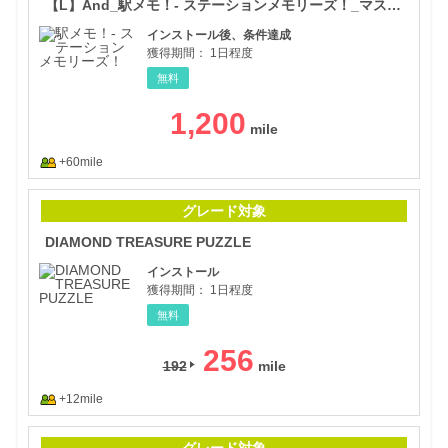
【L】And_駅メモ！- ステーションメモリーズ！_マスターランク40達成
インストール後、条件達成
獲得期間：
1日程度
無料
1,200
+60mile
DIA
グレード対象
DIAMOND TREASURE PUZZLE
インストール
獲得期間：
1日程度
無料
256
192
+12mile
Sq
グレード対象