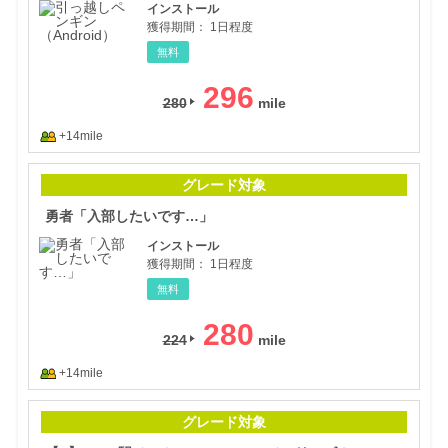
インストール
獲得期間：
1日程度
無料
296
280
+14mile
勇者
グレード対象
勇者「入部したいです…」
インストール
獲得期間：
1日程度
無料
280
224
+14mile
【L
グレード対象