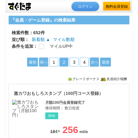
ログイン
無料会員登録
『会員・ゲーム登録』の検索結果
検索件数：652件
並び順：
新着順 ▲
マイル数順
条件を追加：
マイルUP中
1
2
3
4
最初
前へ
次へ
最後
グレードボーナス
友達紹介報酬
激カ
激カワおもしろスタンプ（100円コース登録）
月額100円会員登録完了
獲得期間：
数日程度
即時
256
184