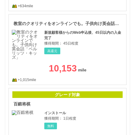
+634mile
教室
教室のクオリティをオンラインでも。子供向け英会話「ベルリッツ・キッズ」
新規顧客様からのWeb申込後、45日以内の入金
完了
獲得期間：
45日程度
高還元
10,153
+1,015mile
百鍛
グレード対象
百鍛将棋
インストール
獲得期間：
1日程度
無料