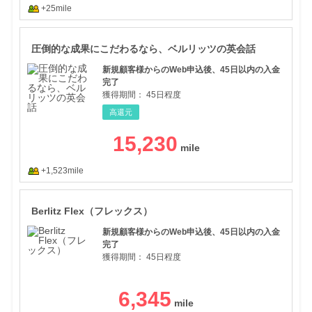
+25mile
圧倒
圧倒的な成果にこだわるなら、ベルリッツの英会話
新規顧客様からのWeb申込後、45日以内の入金
完了
獲得期間：
45日程度
高還元
15,230
+1,523mile
Ber
Berlitz Flex（フレックス）
新規顧客様からのWeb申込後、45日以内の入金
完了
獲得期間：
45日程度
6,345