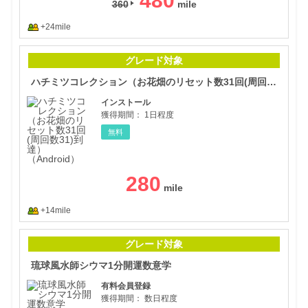
480
360
+24mile
ハチ
グレード対象
ハチミツコレクション（お花畑のリセット数31回(周回数31)到達）（Android）
インストール
獲得期間：
1日程度
無料
280
+14mile
琉球
グレード対象
琉球風水師シウマ1分開運数意学
有料会員登録
獲得期間：
数日程度