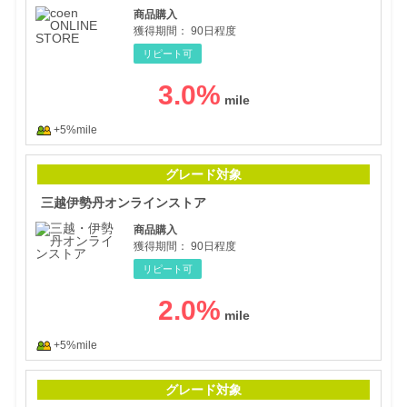
商品購入
獲得期間：
90日程度
リピート可
3.0
%
+5%mile
三越
グレード対象
三越伊勢丹オンラインストア
商品購入
獲得期間：
90日程度
リピート可
2.0
%
+5%mile
Zo
グレード対象