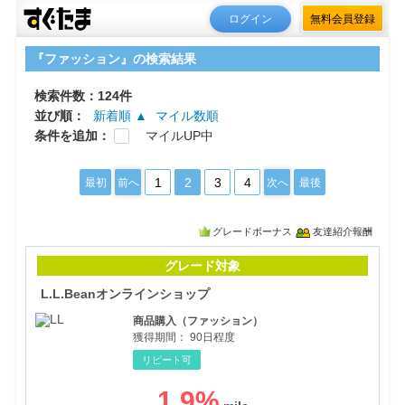
ログイン
無料会員登録
『ファッション』の検索結果
検索件数：124件
並び順：
新着順 ▲
マイル数順
条件を追加：
マイルUP中
1
2
3
4
最初
前へ
次へ
最後
グレードボーナス
友達紹介報酬
L.
グレード対象
L.L.Beanオンラインショップ
商品購入（ファッション）
獲得期間：
90日程度
リピート可
1.9
%