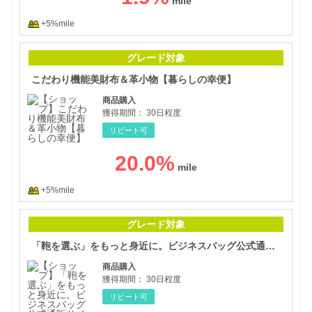
+5%mile
こだ
グレード対象
こだわり機能美財布＆革小物【暮らしの幸便】
商品購入
獲得期間：
30日程度
リピート可
20.0
%
+5%mile
「鞄
グレード対象
「鞄を選ぶ」をもっと身近に。ビジネスバッグ公式通販サイト【TRANSIC】
商品購入
獲得期間：
30日程度
リピート可