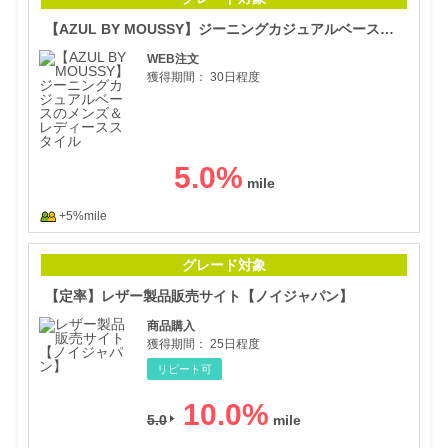
【AZUL BY MOUSSY】ジーニングカジュアルベースのメンズ＆レディーススタイル
WEB注文
獲得期間：
30日程度
5.0
%
+5%mile
【定
グレード対象
【定率】レザー製品販売サイト【ノイジャパン】
商品購入
獲得期間：
25日程度
リピート可
10.0
%
5.0