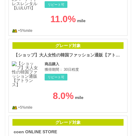
リピート可
11.0
%
+5%mile
【シ
グレード対象
【ショップ】大人女性の韓国ファッション通販【アトランス】
商品購入
獲得期間：
30日程度
リピート可
8.0
%
+5%mile
coe
グレード対象
coen ONLINE STORE