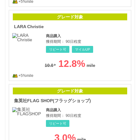
+5%mile
LARA
グレード対象
LARA Christie
商品購入
獲得期間：
90日程度
リピート可
マイルUP
12.8
%
10.0
+5%mile
集英
グレード対象
集英社FLAG SHOP(フラッグショップ)
商品購入
獲得期間：
90日程度
リピート可
3.0
%