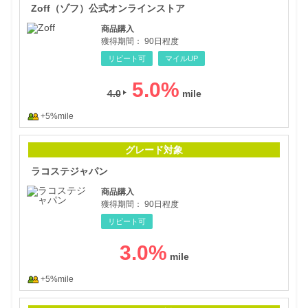
Zoff（ゾフ）公式オンラインストア
商品購入
獲得期間：
90日程度
リピート可
マイルUP
5.0
%
4.0
+5%mile
ラコ
グレード対象
ラコステジャパン
商品購入
獲得期間：
90日程度
リピート可
3.0
%
+5%mile
本物