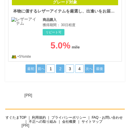
グレード対象
本物に価するレザーアイテムを厳選し、出逢いをお届けするセレクトショップ
商品購入
獲得期間：
30日程度
リピート可
5.0
%
+5%mile
1
2
3
4
最初
前へ
次へ
最後
[PR]
すぐたまTOP
利用規約
プライバシーポリシー
FAQ・お問い合わせ
不正への取り組み
会社概要
サイトマップ
[PR]