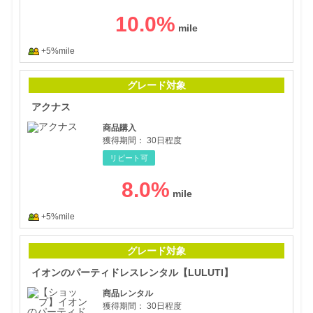
10.0
%
+5%mile
アク
グレード対象
アクナス
商品購入
獲得期間：
30日程度
リピート可
8.0
%
+5%mile
イオ
グレード対象
イオンのパーティドレスレンタル【LULUTI】
商品レンタル
獲得期間：
30日程度