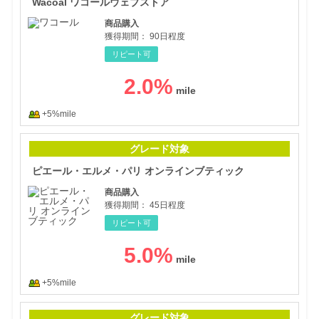
Wacoal ワコールウェブストア
商品購入
獲得期間：
90日程度
リピート可
2.0
%
+5%mile
ピエ
グレード対象
ピエール・エルメ・パリ オンラインブティック
商品購入
獲得期間：
45日程度
リピート可
5.0
%
+5%mile
【A
グレード対象