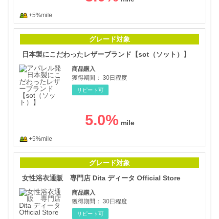
+5%mile
日本
グレード対象
日本製にこだわったレザーブランド【sot（ソット）】
商品購入
獲得期間：
30日程度
リピート可
5.0
%
+5%mile
女性浴
グレード対象
女性浴衣通販 専門店 Dita ディータ Official Store
商品購入
獲得期間：
30日程度
リピート可