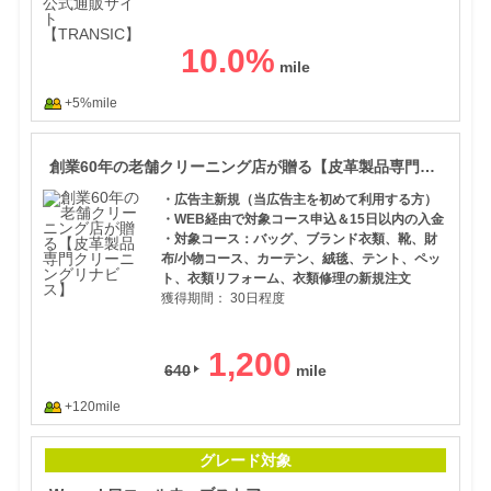
10.0
%
+5%mile
創業
創業60年の老舗クリーニング店が贈る【皮革製品専門クリーニングリナビス】
・広告主新規（当広告主を初めて利用する方）
・WEB経由で対象コース申込＆15日以内の入金
・対象コース：バッグ、ブランド衣類、靴、財
布/小物コース、カーテン、絨毯、テント、ペッ
ト、衣類リフォーム、衣類修理の新規注文
獲得期間：
30日程度
1,200
640
+120mile
Wa
グレード対象