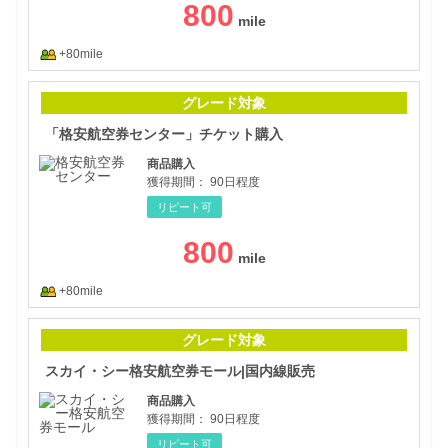
800
+80mile
「格
グレード対象
「格安航空券センター」チケット購入
商品購入
獲得期間：
90日程度
リピート可
800
+80mile
スカ
グレード対象
スカイ・シー格安航空券モール|国内線販売
商品購入
獲得期間：
90日程度
リピート可