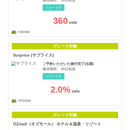
獲得期間：
30日程度
リピート可
360
+36mile
Sur
グレード対象
Surprice (サプライス)
ご予約いただいた旅行完了(出国)
獲得期間：
90日程度
リピート可
2.0
%
+5%mile
OZ
グレード対象
OZmall（オズモール） ホテル＆温泉・リゾート