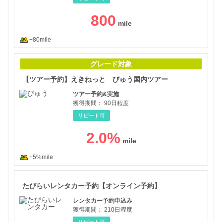
800
+80mile
【ツ
グレード対象
【ツアー予約】えきねっと びゅう国内ツアー
ツアー予約&実施
獲得期間：
90日程度
リピート可
2.0
%
+5%mile
たび
たびらいレンタカー予約【オンライン予約】
レンタカー予約申込み
獲得期間：
210日程度
リピート可