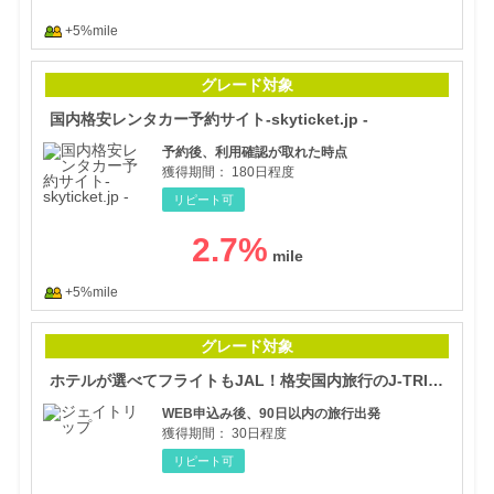
+5%mile
国内
グレード対象
国内格安レンタカー予約サイト-skyticket.jp -
予約後、利用確認が取れた時点
獲得期間：
180日程度
リピート可
2.7
%
+5%mile
ホテ
グレード対象
ホテルが選べてフライトもJAL！格安国内旅行のJ-TRIP（ジェイトリップ）
WEB申込み後、90日以内の旅行出発
獲得期間：
30日程度
リピート可