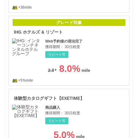
+36mile
IH
グレード対象
IHG ホテルズ & リゾート
Web予約後の宿泊完了
獲得期間：
30日程度
リピート可
8.0
%
2.0
+5%mile
体験
体験型カタログギフト【EXETIME】
商品購入
獲得期間：
30日程度
リピート可
5.0
%