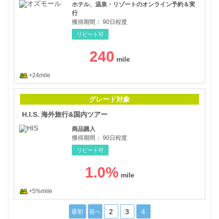
ホテル、温泉・リゾートのオンライン予約＆実
行
獲得期間：
90日程度
リピート可
240
+24mile
H.
グレード対象
H.I.S. 海外旅行&国内ツアー
商品購入
獲得期間：
90日程度
リピート可
1.0
%
+5%mile
2
3
4
最初
前へ