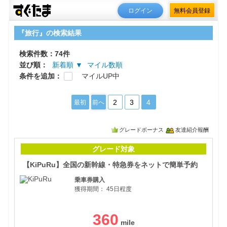
ログイン
無料会員登録
『旅行』の検索結果
検索件数：74件
並び順：
新着順 ▼
マイル数順
条件を追加：
マイルUP中
2
3
4
最初
前へ
グレードボーナス
友達紹介報酬
【K
グレード対象
【KiPuRu】全国の新幹線・特急券をネットで簡単予約
乗車券購入
獲得期間：
45日程度
360