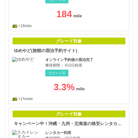
184
+18mile
ゆめ
グレード対象
ゆめやど(旅館の宿泊予約サイト)
オンライン予約後の宿泊完了
獲得期間：
410日程度
リピート可
3.3
%
+1%mile
キャ
グレード対象
キャンペーン中！沖縄・九州・北海道の格安レンタカー【スカイレンタカー】予約
レンタカー利用