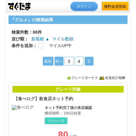
ログイン
無料会員登録
『グルメ』の検索結果
検索件数：88件
並び順：
新着順 ▲
マイル数順
条件を追加：
マイルUP中
3
4
5
最初
前へ
グレードボーナス
友達紹介報酬
【食
グレード対象
【食べログ】飲食店ネット予約
ネット予約完了後の来店確認
獲得期間：
180日程度
リピート可
80