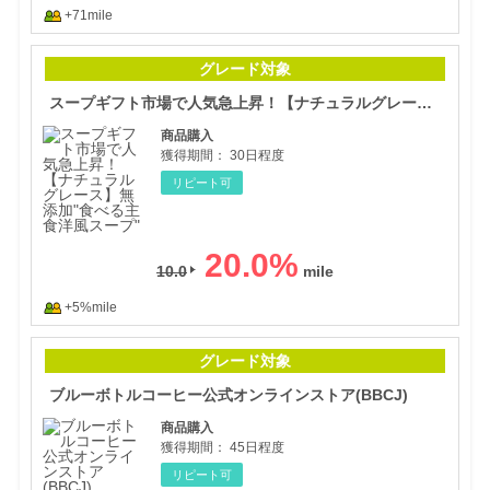
+71mile
スー
グレード対象
スープギフト市場で人気急上昇！【ナチュラルグレース】無添加"食べる主食洋風スープ"
商品購入
獲得期間：
30日程度
リピート可
20.0
%
10.0
+5%mile
ブル
グレード対象
ブルーボトルコーヒー公式オンラインストア(BBCJ)
商品購入
獲得期間：
45日程度
リピート可