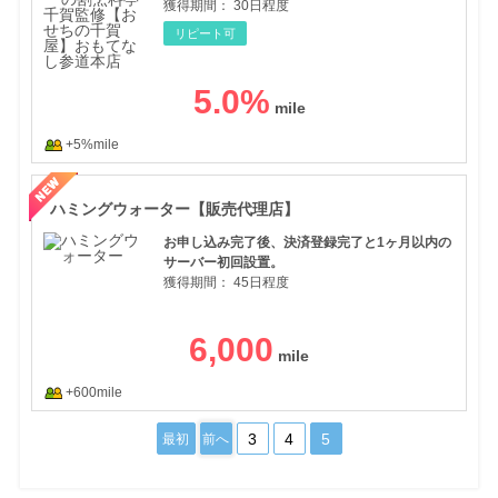
獲得期間：
30日程度
リピート可
5.0
%
+5%mile
ハミ
ハミングウォーター【販売代理店】
お申し込み完了後、決済登録完了と1ヶ月以内の
サーバー初回設置。
獲得期間：
45日程度
6,000
+600mile
3
4
5
最初
前へ