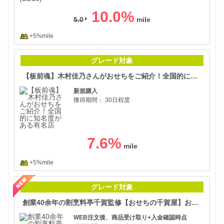
10.0
%
5.0
+5%mile
【板
グレード対象
【板前魂】木村佳乃さんがおせちをご紹介！全国的に知名度がある有名店
新規購入
獲得期間：
30日程度
7.6
%
+5%mile
創業
グレード対象
創業40余年の割烹料亭千賀監修【おせちの千賀屋】おもてなし参道本店
WEB注文後、商品受け取り+入金確認時点