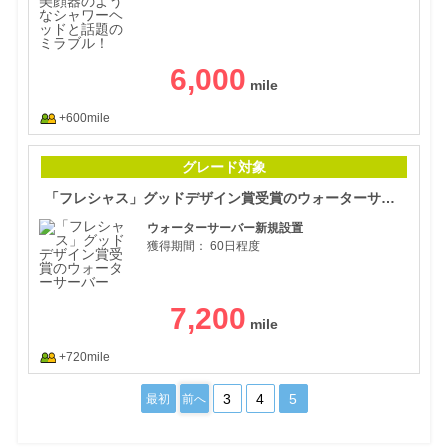
6,000
+600mile
「フ
グレード対象
「フレシャス」グッドデザイン賞受賞のウォーターサーバー
ウォーターサーバー新規設置
獲得期間：
60日程度
7,200
+720mile
3
4
5
最初
前へ