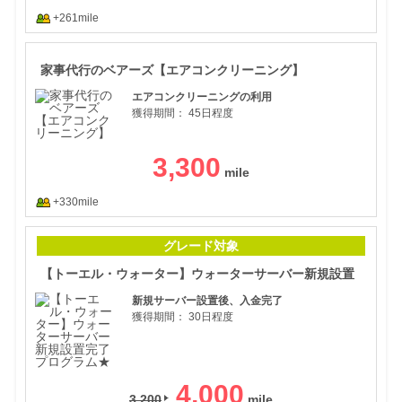
+261mile
家事
家事代行のベアーズ【エアコンクリーニング】
エアコンクリーニングの利用
獲得期間：
45日程度
3,300
+330mile
【ト
グレード対象
【トーエル・ウォーター】ウォーターサーバー新規設置
新規サーバー設置後、入金完了
獲得期間：
30日程度
4,000
3,200