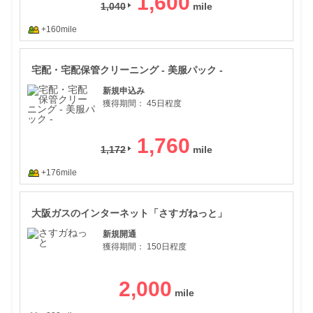
1,600
1,040
+160mile
宅配
宅配・宅配保管クリーニング - 美服パック -
新規申込み
獲得期間：
45日程度
1,760
1,172
+176mile
大阪
大阪ガスのインターネット「さすガねっと」
新規開通
獲得期間：
150日程度
2,000