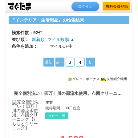
ログイン
無料会員登録
『インテリア・生活用品』の検索結果
検索件数：92件
並び順：
新着順
マイル数順 ▲
条件を追加：
マイルUP中
3
4
5
最初
前へ
グレードボーナス
友達紹介報酬
完全
完全個別洗い！四万十川の源流水使用。布団クリーニング【しももとクリーニング】
注文
獲得期間：
30日程度
リピート可