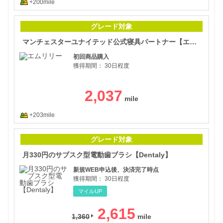
+200mile
マン
グレード対象
マンチェスターユナイテッド公式寝具パートナー【エムリリー優反発シリーズ】
初回商品購入
獲得期間：
30日程度
2,037
+203mile
月3
グレード対象
月330円のサブスク型電動歯ブラシ【Dentaly】
新規WEB申込後、決済完了時点
獲得期間：
30日程度
マイルUP
2,615
1,360