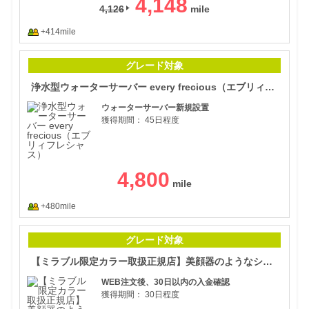
4,148
4,126
+414mile
浄水
グレード対象
浄水型ウォーターサーバー every frecious（エブリィフレシャス）
ウォーターサーバー新規設置
獲得期間：
45日程度
4,800
+480mile
【ミ
グレード対象
【ミラブル限定カラー取扱正規店】美顔器のようなシャワーヘッドと話題のミラブル！
WEB注文後、30日以内の入金確認
獲得期間：
30日程度