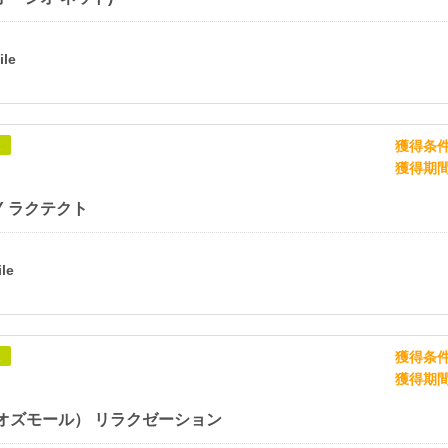
獲得条
象
獲得期
RY ラクテクト
獲得条
象
獲得期
l（オズモール） リラクゼーション