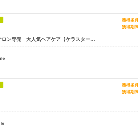
獲得条
象
獲得期
美容室・サロン専売 大人気ヘアケア【ケラスターゼ】
獲得条
象
獲得期