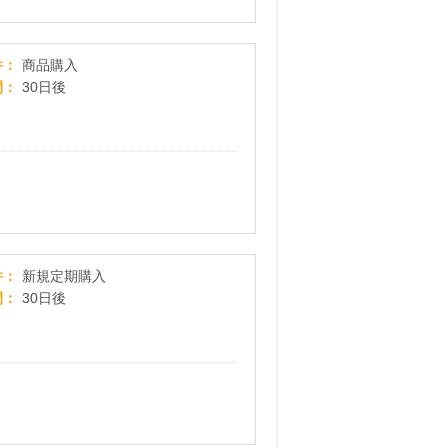
美容室・サロン専売 大人気ヘアケア【ケラスタ
件
商品購入
間
30日後
黄金茶
件
新規定期購入
間
30日後