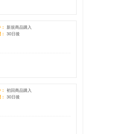
水溶性濃縮珪素【レクステラ】
件
新規商品購入
間
30日後
光脱毛のパイオニア英国生まれの脱毛器 驚くほど美しい肌へ
件
初回商品購入
間
30日後