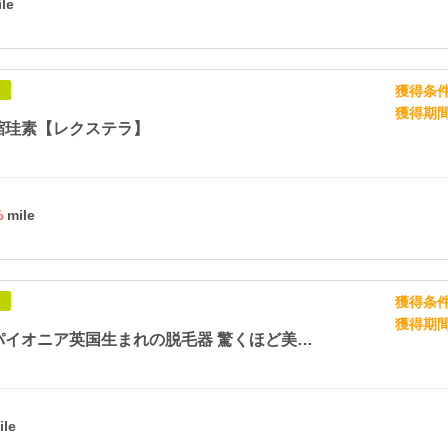
獲得条
象
獲得期
縮珪素【レクステラ】
%
獲得条
象
獲得期
光脱毛のパイオニア英国生まれの脱毛器 驚くほど美しい肌へ【スムーズスキン(SMOOTHSKIN)】