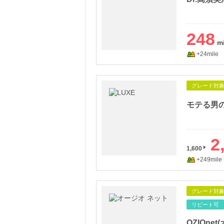
248
+24mile
グレード対
モテる男の
2
1,600
+249mile
グレード対
リピート可
OZIOne