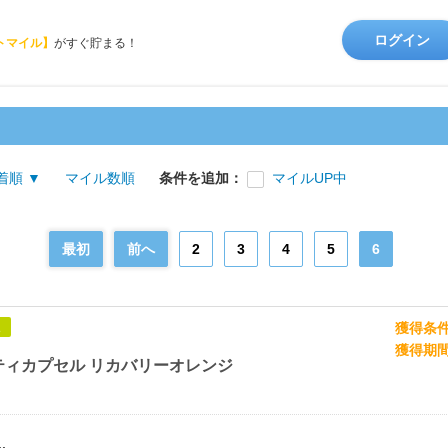
ログイン
トマイル】
がすぐ貯まる！
着順 ▼
マイル数順
条件を追加：
マイルUP中
最初
前へ
2
3
4
5
6
獲得条
象
獲得期
ティカプセル リカバリーオレンジ