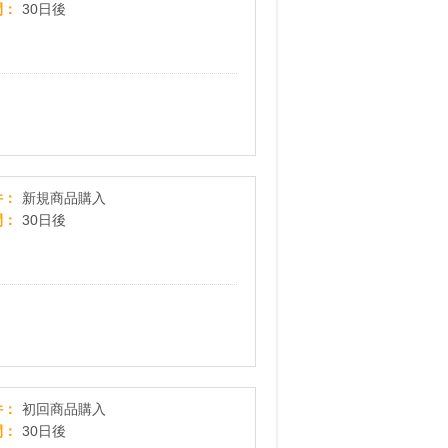
間
30日後
なりたい体になる為のプロテイン【FIXIT DAILY BASIC
件
新規商品購入
間
30日後
Dr.高須英津子が開発「ジュランツ」美肌のための化
件
初回商品購入
間
30日後