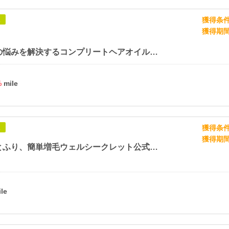
獲得条
象
獲得期
全ての髪の悩みを解決するコンプリートヘアオイル【luty（ルーティー）】
%
獲得条
象
獲得期
サッとひとふり、簡単増毛ウェルシークレット公式通販【暮らしの幸便】