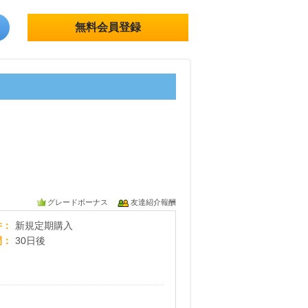
無料会員登録
グレードボーナス
友達紹介報酬
センシニティカプセル リカバリーオレンジ
件
新規定期購入
間
30日後