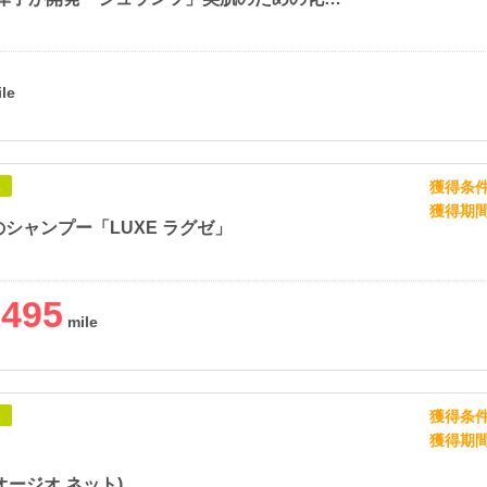
獲得条
象
獲得期
シャンプー「LUXE ラグゼ」
,495
獲得条
象
獲得期
t(オージオ ネット)