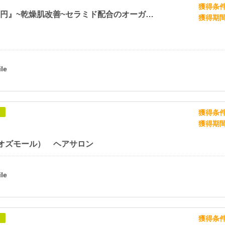
獲得条
『初回463円』~乾燥肌改善~セラミド配合のオーガニック美容オイル【ピュアセラ】
獲得期
獲得条
象
獲得期
l（オズモール） ヘアサロン
獲得条
象