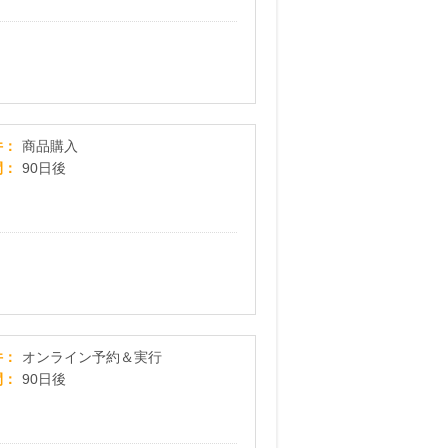
SUNTORY ラクテクト
件
商品購入
間
90日後
OZmall（オズモール） リラクゼーション
件
オンライン予約＆実行
間
90日後