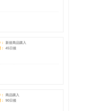
モテる男のシャンプー「LUXE ラグゼ」
件
新規商品購入
間
45日後
OZIOnet(オージオ ネット)
件
商品購入
間
90日後