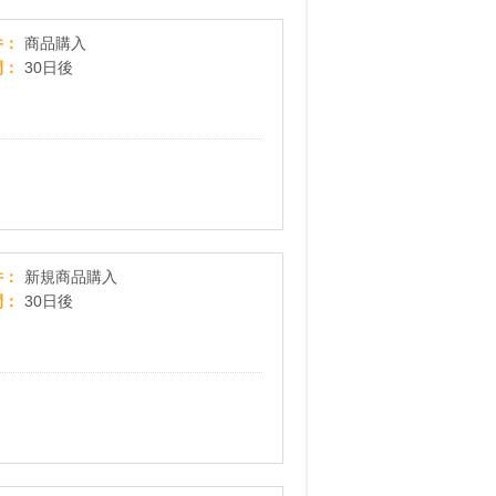
全ての髪の悩みを解決するコンプリートヘアオイル【l
件
商品購入
間
30日後
サッとひとふり、簡単増毛ウェルシークレット公
件
新規商品購入
間
30日後