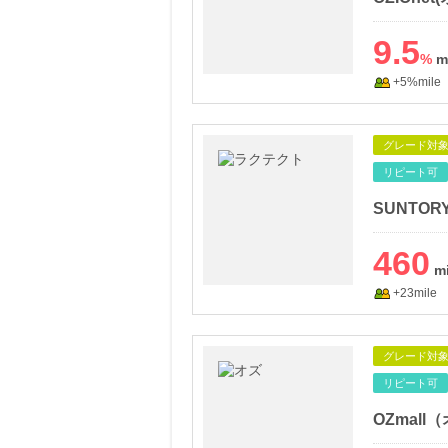
9.5
%
+5%mile
グレード対
リピート可
SUNTO
460
+23mile
グレード対
リピート可
OZmal