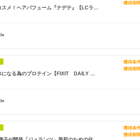
獲得期
恋愛応援コスメ！ヘアパフューム『ナデテ』【LCラブコスメ】
獲得条
象
獲得期
なりたい体になる為のプロテイン【FIXIT DAILY BASIC ホエイプロテイン】
獲得条
象
獲得期
Dr.高須英津子が開発「ジュランツ」美肌のための化粧品