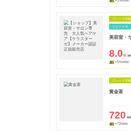
+5%mile
グレード対
リピート可
8.0
%
+5%mile
グレード対
黄金茶
720
+72mile