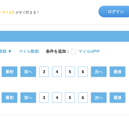
ログイン
トマイル】
がすぐ貯まる！
着順 ▼
マイル数順
条件を追加：
マイルUP中
最初
前へ
3
4
5
6
次へ
最後
最初
前へ
3
4
5
6
次へ
最後