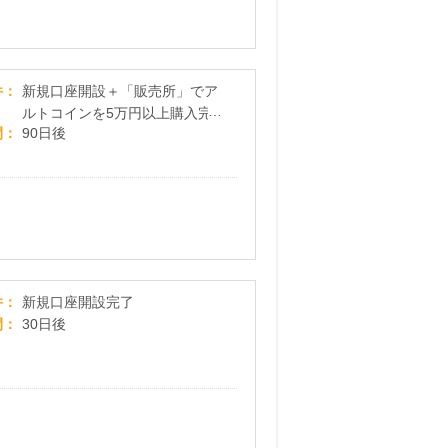
GMOコイン
件
新規口座開設＋「販売所」でア
ルトコインを5万円以上購入完
間
90日後
了
【みずほ銀行】口座開設
件
新規口座開設完了
間
30日後