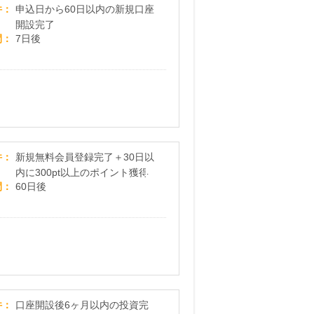
SBIネオトレード証券
件
申込日から60日以内の新規口座
開設完了
間
7日後
【CHOOSE】投資体験しながらポイ活！
件
新規無料会員登録完了＋30日以
内に300pt以上のポイント獲得
間
60日後
CRE Funding
件
口座開設後6ヶ月以内の投資完