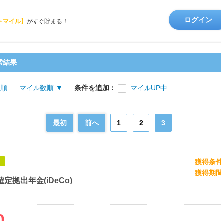
ログイン
トマイル】
がすぐ貯まる！
索結果
着順
マイル数順 ▼
条件を追加：
マイルUP中
最初
前へ
1
2
3
獲得条
象
獲得期
定拠出年金(iDeCo)
0