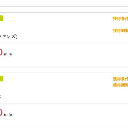
獲得条
象
獲得期
（ファンズ）
0
獲得条
象
獲得期
ス
0