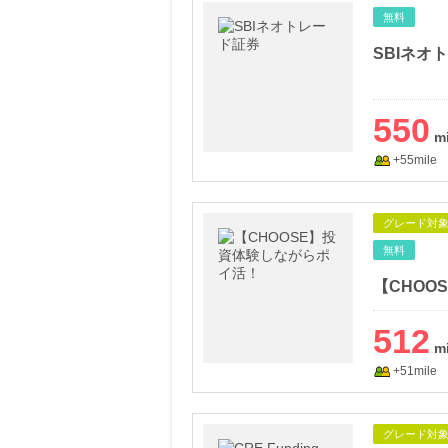
無料
SBIネオ
550
+55mile
グレード対
無料
【CHOO
512
+51mile
グレード対