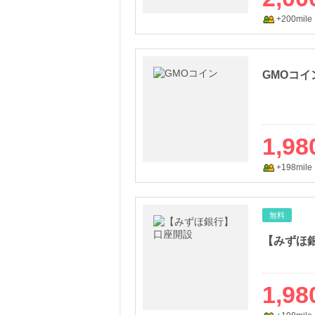
+200mile
GMOコイ
1,98
+198mile
無料
【みずほ
1,98