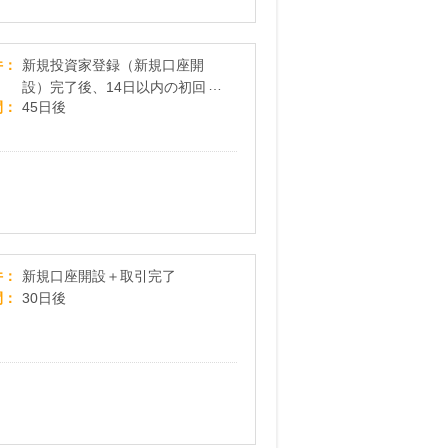
Funds（ファンズ）
件
新規投資家登録（新規口座開
設）完了後、14日以内の初回ロ
間
45日後
グイン完了時点 ※口座開設申
請後、60日以内に口座開設完了
※初めて「Funds(ファンズ)
」に登録される方のみ対象 ※
対象者：18歳以上から74歳以下
の方
マネックス
件
新規口座開設＋取引完了
間
30日後