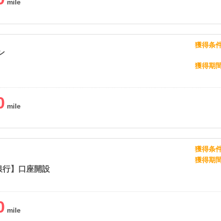
獲得条
ン
獲得期
0
獲得条
獲得期
銀行】口座開設
0