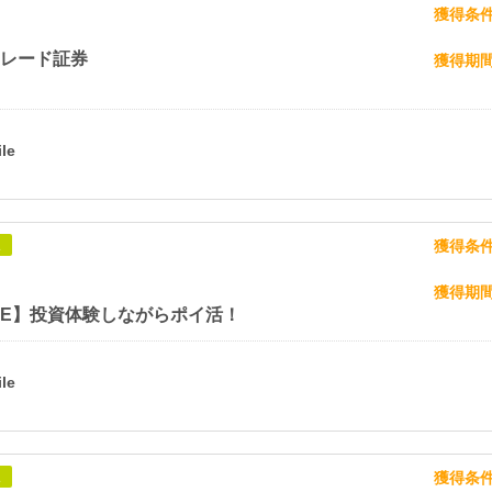
獲得条
トレード証券
獲得期
獲得条
象
獲得期
SE】投資体験しながらポイ活！
獲得条
象