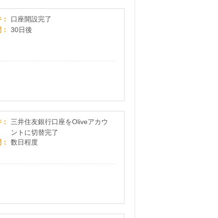
SBI新生銀行「口座開設」
件
口座開設完了
間
30日後
即時ポイント付与！最短3分で完了【三井住友銀行口座お
件
三井住友銀行口座をOliveアカウ
ントに切替完了
間
数日程度