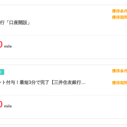
獲得条
獲得期
銀行「口座開設」
0
獲得条
時
即時ポイント付与！最短3分で完了【三井住友銀行口座お持ちの方専用】Olive口座切替
獲得期
0