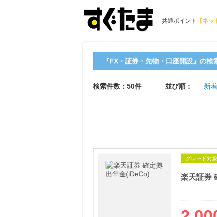
共通ポイント
【ネッ
『FX・証券・先物・口座開設』の検
検索件数：50件
並び順：
新
グレード対
楽天証券 確
2,00