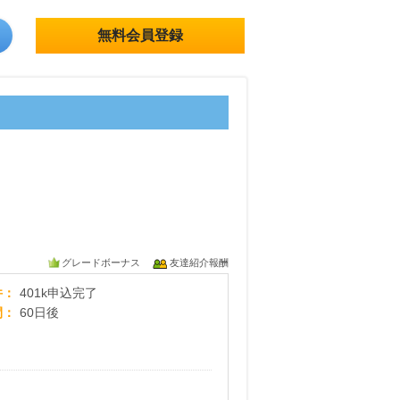
無料会員登録
グレードボーナス
友達紹介報酬
楽天証券 確定拠出年金(iDeCo)
件
401k申込完了
間
60日後