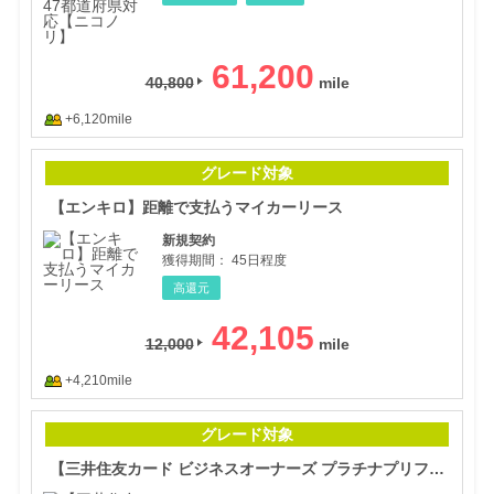
61,200
40,800
+6,120mile
【エ
グレード対象
【エンキロ】距離で支払うマイカーリース
新規契約
獲得期間：
45日程度
高還元
42,105
12,000
+4,210mile
【三
グレード対象
【三井住友カード ビジネスオーナーズ プラチナプリファード】