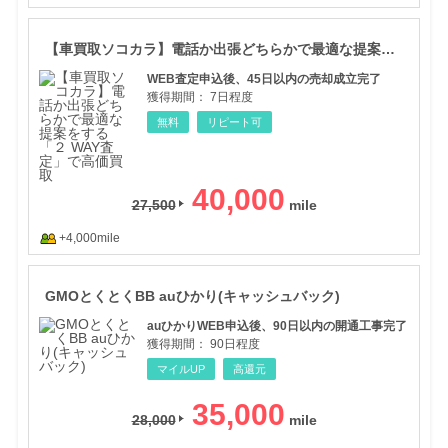
【車
【車買取ソコカラ】電話か出張どちらかで最適な提案をする「２ WAY査定」で高価買取
WEB査定申込後、45日以内の売却成立完了
獲得期間：
7日程度
無料
リピート可
40,000
27,500
+4,000mile
GM
GMOとくとくBB auひかり(キャッシュバック)
auひかりWEB申込後、90日以内の開通工事完了
獲得期間：
90日程度
マイルUP
高還元
35,000
28,000