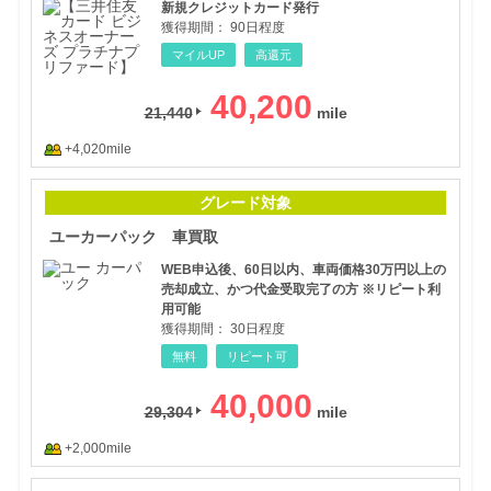
新規クレジットカード発行
獲得期間：
90日程度
マイルUP
高還元
40,200
21,440
+4,020mile
ユー
グレード対象
ユーカーパック 車買取
WEB申込後、60日以内、車両価格30万円以上の
売却成立、かつ代金受取完了の方 ※リピート利
用可能
獲得期間：
30日程度
無料
リピート可
40,000
29,304
+2,000mile
【不