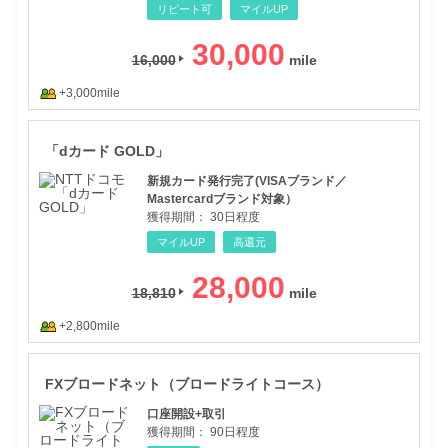
リピート可
マイルUP
30,000
16,000
+3,000mile
「d
「dカード GOLD」
新規カード発行完了(VISAブランド／
Mastercardブランド対象）
獲得期間：
30日程度
マイルUP
高還元
28,000
18,810
+2,800mile
FX
FXブロードネット（ブロードライトコース）
口座開設+取引
獲得期間：
90日程度