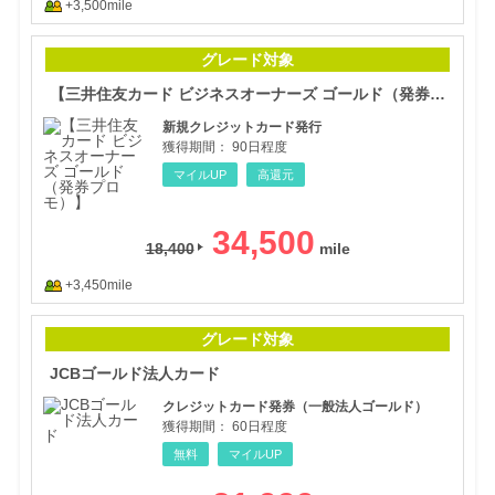
+3,500mile
【三
グレード対象
【三井住友カード ビジネスオーナーズ ゴールド（発券プロモ）】
新規クレジットカード発行
獲得期間：
90日程度
マイルUP
高還元
34,500
18,400
+3,450mile
JC
グレード対象
JCBゴールド法人カード
クレジットカード発券（一般法人ゴールド）
獲得期間：
60日程度
無料
マイルUP