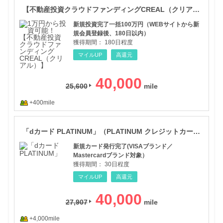
【不動産投資クラウドファンディングCREAL（クリアル）】新規投資完了
新規投資完了一括100万円（WEBサイトから新
規会員登録後、180日以内）
獲得期間：
180日程度
マイルUP
高還元
40,000
25,600
+400mile
「d
「dカード PLATINUM」（PLATINUM クレジットカード発券（【新規申込】カード発行）
新規カード発行完了(VISAブランド／
Mastercardブランド対象）
獲得期間：
30日程度
マイルUP
高還元
40,000
27,907
+4,000mile