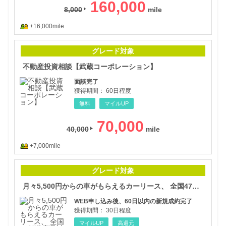
160,000
8,000
+16,000mile
不動
グレード対象
不動産投資相談【武蔵コーポレーション】
面談完了
獲得期間：
60日程度
無料
マイルUP
70,000
40,000
+7,000mile
月々
グレード対象
月々5,500円からの車がもらえるカーリース、 全国47都道府県対応【ニコノリ】
WEB申し込み後、60日以内の新規成約完了
獲得期間：
30日程度
マイルUP
高還元