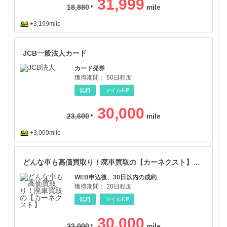
31,999
18,880
+3,199mile
JC
JCB一般法人カード
カード発券
獲得期間：
60日程度
無料
マイルUP
30,000
23,600
+3,000mile
どん
どんな車も高価買取り！廃車買取の【カーネクスト】申し込み促進
WEB申込後、30日以内の成約
獲得期間：
20日程度
無料
マイルUP
30,000
22,000