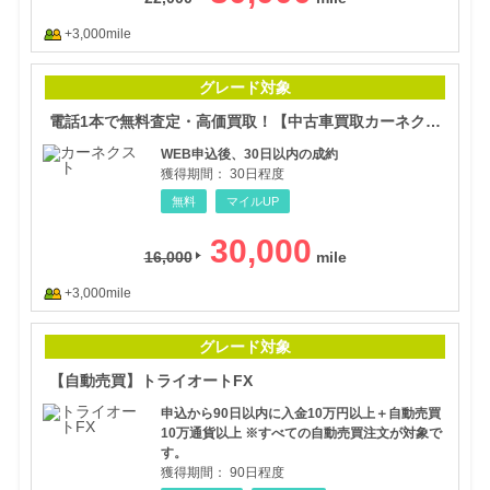
+3,000mile
電話
グレード対象
電話1本で無料査定・高価買取！【中古車買取カーネクスト】
WEB申込後、30日以内の成約
獲得期間：
30日程度
無料
マイルUP
30,000
16,000
+3,000mile
【自
グレード対象
【自動売買】トライオートFX
申込から90日以内に入金10万円以上＋自動売買
10万通貨以上 ※すべての自動売買注文が対象で
す。
獲得期間：
90日程度