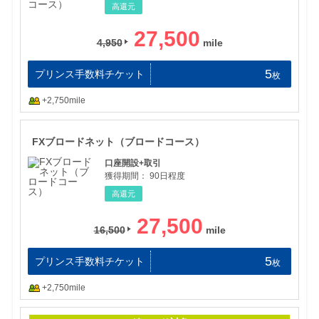
高還元
27,500
4,950
5
プリンス手数料チケット
枚
+2,750mile
FX
FXブロードネット（ブロードコース）
口座開設+取引
獲得期間：
90日程度
高還元
27,500
16,500
5
プリンス手数料チケット
枚
+2,750mile
AG