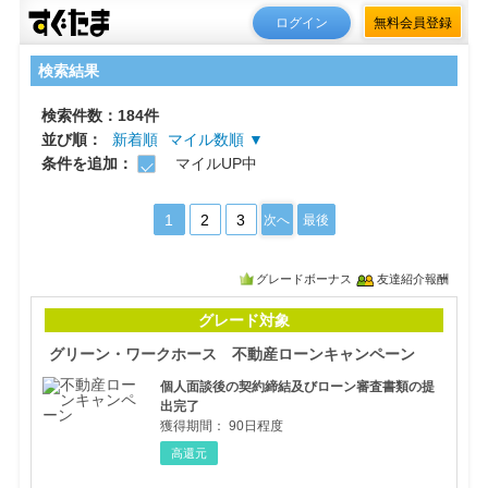
ログイン
無料会員登録
検索結果
検索件数：184件
並び順：
新着順
マイル数順 ▼
条件を追加：
マイルUP中
1
2
3
次へ
最後
グレードボーナス
友達紹介報酬
グリ
グレード対象
グリーン・ワークホース 不動産ローンキャンペーン
個人面談後の契約締結及びローン審査書類の提
出完了
獲得期間：
90日程度
高還元