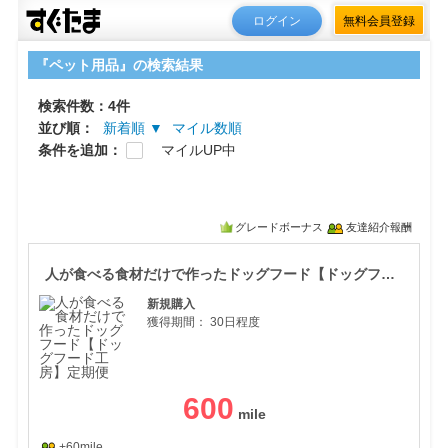
ログイン
無料会員登録
『ペット用品』の検索結果
検索件数：4件
並び順：
新着順 ▼
マイル数順
条件を追加：
マイルUP中
グレードボーナス
友達紹介報酬
人が
人が食べる食材だけで作ったドッグフード【ドッグフード工房】定期便
新規購入
獲得期間：
30日程度
600
+60mile