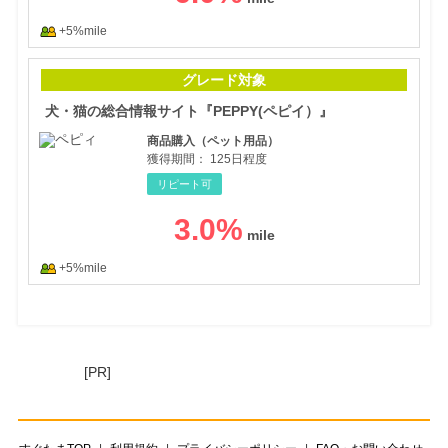
+5%mile
犬・
グレード対象
犬・猫の総合情報サイト『PEPPY(ペピイ）』
商品購入（ペット用品）
獲得期間：
125日程度
リピート可
3.0
%
+5%mile
[PR]