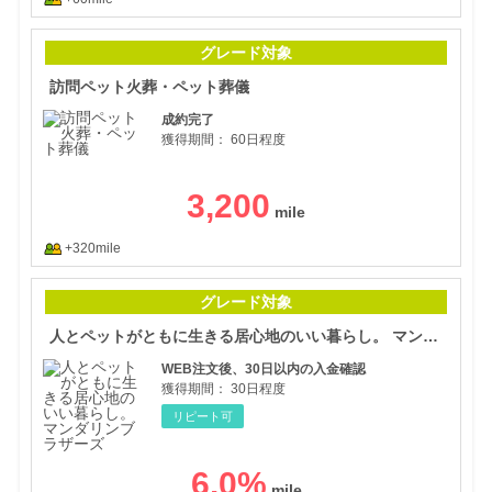
訪問
グレード対象
訪問ペット火葬・ペット葬儀
成約完了
獲得期間：
60日程度
3,200
+320mile
人と
グレード対象
人とペットがともに生きる居心地のいい暮らし。 マンダリンブラザーズ
WEB注文後、30日以内の入金確認
獲得期間：
30日程度
リピート可
6.0
%