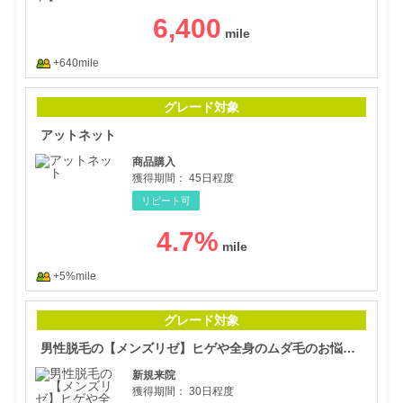
6,400
+640mile
アッ
グレード対象
アットネット
商品購入
獲得期間：
45日程度
リピート可
4.7
%
+5%mile
男性
グレード対象
男性脱毛の【メンズリゼ】ヒゲや全身のムダ毛のお悩みに！
新規来院
獲得期間：
30日程度