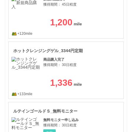
獲得期間：
45日程度
1,200
+120mile
ホッ
ホットクレンジングゲル_3344円定期
商品購入完了
獲得期間：
30日程度
1,336
+133mile
ルテ
ルテインゴールドＳ_無料モニター
無料モニター申し込み
獲得期間：
30日程度