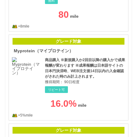
無料
80
+8mile
My
グレード対象
Myprotein（マイプロテイン）
商品購入 ※新規購入か2回目以降の購入かで成果
報酬が変わります ※成果報酬は日本語サイトの
日本円決済時、WEB注文後14日以内の入金確認
がされた時のみ計上されます。
獲得期間：
90日程度
リピート可
16.0
%
+5%mile
新し
グレード対象