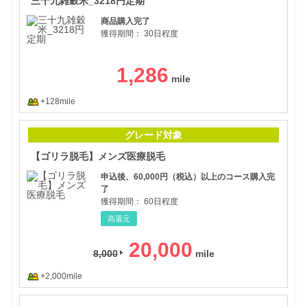
三十九雑穀米_3218円定期
商品購入完了
獲得期間：
30日程度
1,286
+128mile
【ゴ
グレード対象
【ゴリラ脱毛】メンズ医療脱毛
申込後、60,000円（税込）以上のコース購入完
了
獲得期間：
60日程度
高還元
20,000
8,000
+2,000mile
にん