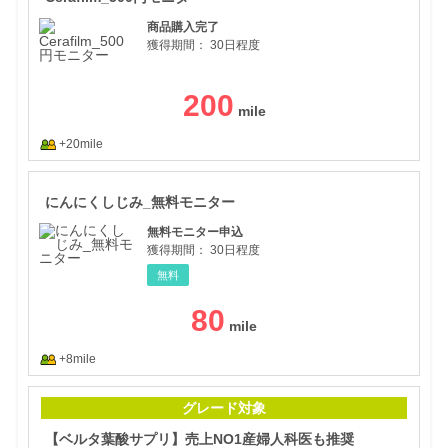
商品購入完了
獲得期間：
30日程度
200
+20mile
にん
にんにくしじみ_無料モニター
無料モニター申込
獲得期間：
30日程度
無料
80
+8mile
【ベ
グレード対象
【ベルタ葉酸サプリ】売上NO1産婦人科医も推奨