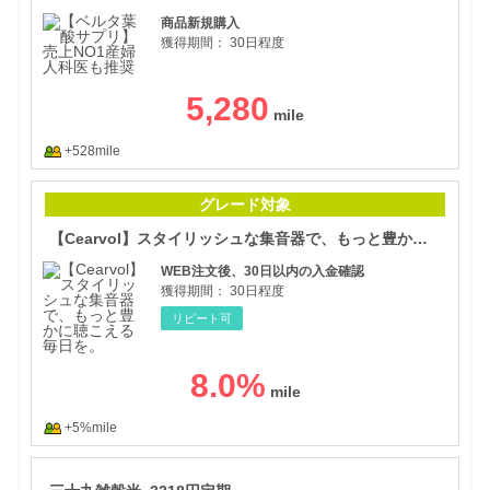
商品新規購入
獲得期間：
30日程度
5,280
+528mile
【C
グレード対象
【Cearvol】スタイリッシュな集音器で、もっと豊かに聴こえる毎日を。
WEB注文後、30日以内の入金確認
獲得期間：
30日程度
リピート可
8.0
%
+5%mile
三十