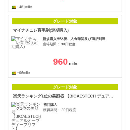
+481mile
マイ
グレード対象
マイナチュレ育毛剤(定期購入)
新規購入申込後、入金確認及び商品到達
獲得期間：
90日程度
960
+96mile
楽天
グレード対象
楽天ランキング1位の美顔器 【BIOAESTECH デュアルオーブディープリフト】
初回購入
獲得期間：
30日程度