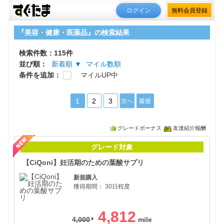
ログイン
無料会員登録
『美容・健康・医薬品』の検索結果
検索件数：115件
並び順：
新着順 ▼
マイル数順
条件を追加：
マイルUP中
1
2
3
次へ
最後
グレードボーナス
友達紹介報酬
【C
グレード対象
【CiQoni】妊活期のための葉酸サプリ
新規購入
獲得期間：
30日程度
4,812
4,000