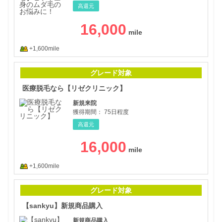
高還元
16,000
+1,600mile
医療
グレード対象
医療脱毛なら【リゼクリニック】
新規来院
獲得期間：
75日程度
高還元
16,000
+1,600mile
【s
グレード対象
【sankyu】新規商品購入
新規商品購入