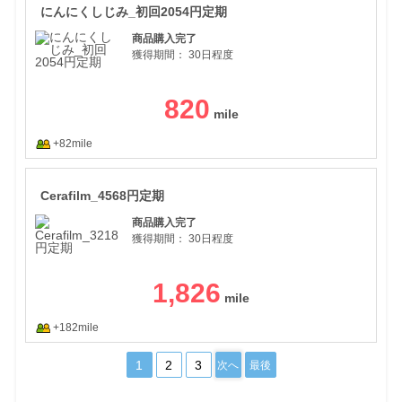
にんにくしじみ_初回2054円定期
商品購入完了
獲得期間：
30日程度
820
+82mile
Cer
Cerafilm_4568円定期
商品購入完了
獲得期間：
30日程度
1,826
+182mile
1
2
3
次へ
最後