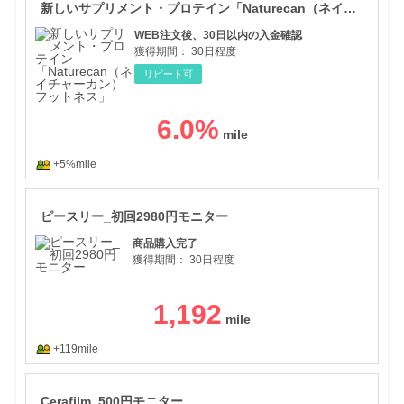
新しいサプリメント・プロテイン「Naturecan（ネイチャーカン）フットネス」
WEB注文後、30日以内の入金確認
獲得期間：
30日程度
リピート可
6.0
%
+5%mile
ピー
ピースリー_初回2980円モニター
商品購入完了
獲得期間：
30日程度
1,192
+119mile
Cer
Cerafilm_500円モニター