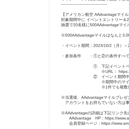
--------------------------------
【アメリカン航空 AAdvantage
対象期間中に イベントエントリー＆20
抽選で20名様に500AAdvantage
※500AAdvantageマイルはなんと3,0
・イベント期間：2023/10/2（月）～20
・参加条件 ：①と②の条件すべて
① 下記イベントページ
※URL： https://www.netmi
② イベント期間中にすぐたまで
※期間中のマイル通帳「キャン
※1件でも複数広告参加でも、合
※当選後、AAdvantageマイルプ
アカウントをお持ちでいない方は事
※AAdvantageの詳細は下記リン
AAdvantage HP：https://www.americ
会員登録ページ：https://www.americanair