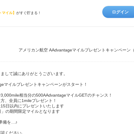
ログイン
トマイル】
がすぐ貯まる！
アメリカン航空 AAdvantageマイルプレゼントキャンペーン（2
きまして誠にありがとうございます。
tageマイルプレゼントキャンペーンがスタート！
0mile相当分の500AAdvantageマイルGETのチャンス！
、全員に1mileプレゼント！
15日以内にプレゼントいたします
日」の期間限定マイルとなります
の準備を…♪
確認ください。