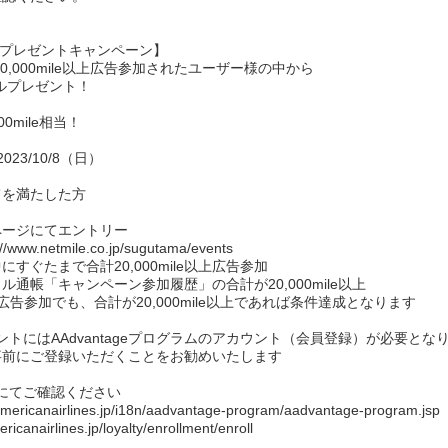
マイルプレゼントキャンペーン】
,000mile以上広告参加されたユーザー様の中から
マイルプレゼント！
00mile相当！
23/10/8（日）
を満たした方
にてエントリー
le.co.jp/sugutama/events
合計20,000mile以上広告参加
ペーン参加履歴」の合計が20,000mile以上
計が20,000mile以上であれば条件達成となります
レゼントにはAAdvantageプログラムのアカウント（会員登録）が必要とな
前にご登録いただくことをお勧めいたします
ク先にてご確認ください
anairlines.jp/i18n/aadvantage-program/aadvantage-program.jsp
lines.jp/loyalty/enrollment/enroll