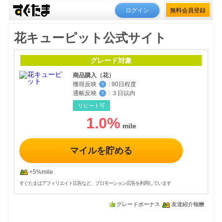
ログイン
無料会員登録
花キューピット公式サイト
グレード対象
商品購入（花）
獲得反映
:
90日程度
？
通帳反映
:
３日以内
？
リピート可
1.0
%
マイルを貯める
+5%mile
すぐたまはアフィリエイト広告など、プロモーション広告を利用しています
グレードボーナス
友達紹介報酬