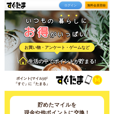
ログイン
無料会員登録
いつも
の
暮
ら
し
に
お得
が
いっぱい!
お買い物・アンケート・ゲーム
など
生活の中でポイントが貯まる!
ポイント
(マイル)が
「すぐ」
に
「たまる」
貯めたマイルを
現金や他ポイントに交換！