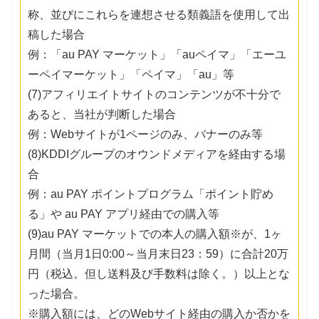
称、並びにこれらを連想させる類義語を使用して出
稿した場合
例：「au PAY マーケット」「auペイマ」「エーユ
ーペイマーケット」「ペイマ」「au」等
(7)アフィリエイトサイトのコンテンツが不十分で
あると、当社が判断した場合
例：Webサイトが1ページのみ、バナーのみ等
(8)KDDIグループのオウンドメディアを経由する場
合
例：au PAY ポイントプログラム「ポイント貯め
る」や au PAY アプリ経由での購入等
(9)au PAY マーケットでの本人の購入額※が、1ヶ
月間（当月1日0:00～当月末日23：59）に合計20万
円（税込。但し送料及び手数料は除く。）以上とな
った場合。
※購入額には、どのWebサイト経由の購入か否かを