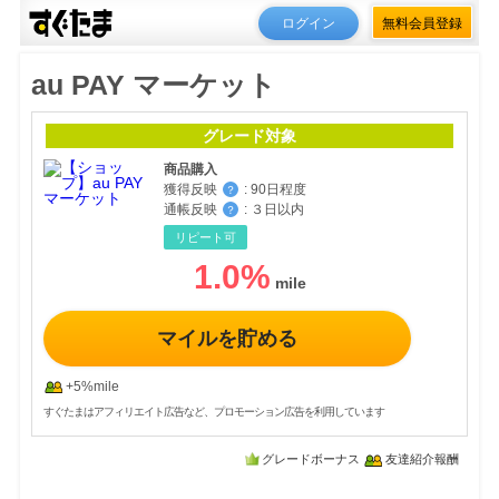
ログイン
無料会員登録
au PAY マーケット
グレード対象
商品購入
獲得反映
:
90日程度
？
通帳反映
:
３日以内
？
リピート可
1.0
%
マイルを貯める
+5%mile
すぐたまはアフィリエイト広告など、プロモーション広告を利用しています
グレードボーナス
友達紹介報酬