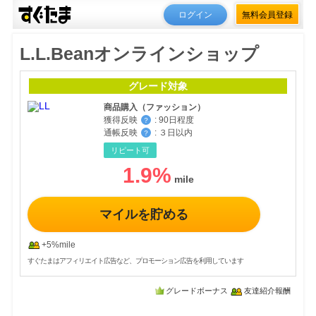
ログイン
無料会員登録
L.L.Beanオンラインショップ
グレード対象
商品購入（ファッション）
獲得反映
:
90日程度
？
通帳反映
:
３日以内
？
リピート可
1.9
%
マイルを貯める
+5%mile
すぐたまはアフィリエイト広告など、プロモーション広告を利用しています
グレードボーナス
友達紹介報酬