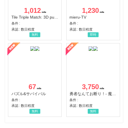
1,012
1,230
Tile Triple Match: 3D puzzle
mieru-TV
条件 :
条件 :
承認 : 数日程度
承認 : 数日程度
無料
即時
67
3,750
パズル&サバイバル
勇者なんてお断り！- 魔王の力で異世界征服
条件 :
条件 :
承認 : 数日程度
承認 : 数日程度
無料
無料