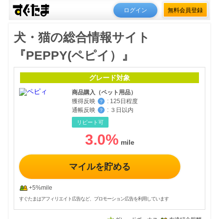
ログイン
無料会員登録
犬・猫の総合情報サイト
『PEPPY(ペピイ）』
グレード対象
商品購入（ペット用品）
獲得反映
:
125日程度
？
通帳反映
:
３日以内
？
リピート可
3.0
%
マイルを貯める
+5%mile
すぐたまはアフィリエイト広告など、プロモーション広告を利用しています