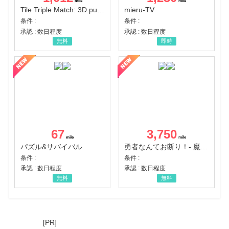
Tile Triple Match: 3D puzzle
mieru-TV
条件 :
条件 :
承認 : 数日程度
承認 : 数日程度
無料
即時
67
3,750
パズル&サバイバル
勇者なんてお断り！- 魔王の力で異世界征服
条件 :
条件 :
承認 : 数日程度
承認 : 数日程度
無料
無料
[PR]