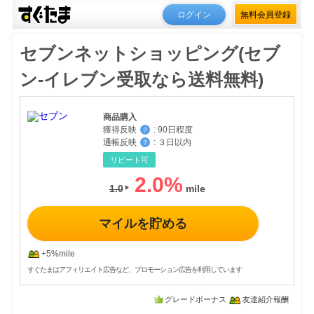
ログイン
無料会員登録
セブンネットショッピング(セブ
ン-イレブン受取なら送料無料)
商品購入
獲得反映
:
90日程度
？
通帳反映
:
３日以内
？
リピート可
2.0
%
1.0
マイルを貯める
+5%mile
すぐたまはアフィリエイト広告など、プロモーション広告を利用しています
グレードボーナス
友達紹介報酬