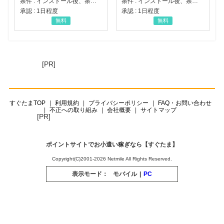
条件 : インストール後、条件達成
条件 : インストール後、条件達成
承認 : 1日程度
承認 : 1日程度
無料
無料
[PR]
すぐたまTOP
利用規約
プライバシーポリシー
FAQ・お問い合わせ
不正への取り組み
会社概要
サイトマップ
[PR]
ポイントサイトでお小遣い稼ぎなら【すぐたま】
Copyright(C)2001-2026 Netmile All Rights Reserved.
表示モード：
モバイル
|
PC