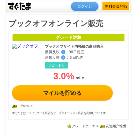
ログイン
無料会員登録
ブックオフオンライン販売
グレード対象
ブックオフサイト内掲載の商品購入
獲得反映
:
90日程度
？
通帳反映
:
３日以内
？
リピート可
3.0
%
マイルを貯める
+3%mile
すぐたまはアフィリエイト広告など、プロモーション広告を利用しています
グレードボーナス
友達紹介報酬