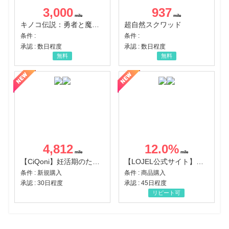
3,000
937
キノコ伝説：勇者と魔法のランプ
超自然スクワッド
条件 :
条件 :
承認 : 数日程度
承認 : 数日程度
無料
無料
4,812
12.0
%
【CiQoni】妊活期のための葉酸サプリ
【LOJEL公式サイト】スーツケース・バッグ
条件 : 新規購入
条件 : 商品購入
承認 : 30日程度
承認 : 45日程度
リピート可