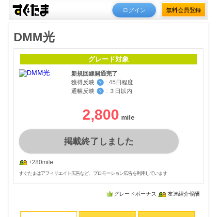
ログイン
無料会員登録
DMM光
グレード対象
新規回線開通完了
獲得反映
:
45日程度
？
通帳反映
:
３日以内
？
2,800
掲載終了しました
+280mile
すぐたまはアフィリエイト広告など、プロモーション広告を利用しています
グレードボーナス
友達紹介報酬