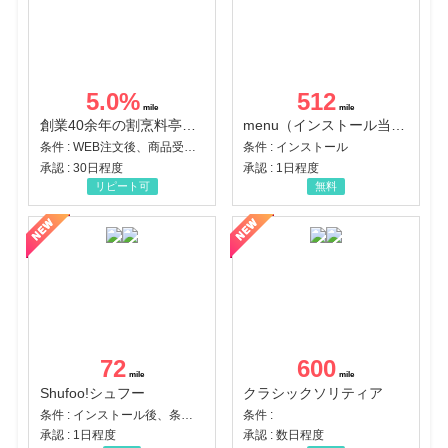
5.0
%
512
創業40余年の割烹料亭千賀監修【おせちの千賀屋】おもてなし参道本店
menu（インストール当日に指定のクーポンコード経由で1,500円（税込）以上の初回注文完了）（Android）
条件 : WEB注文後、商品受け取り+入金確認時点
条件 : インストール
承認 : 30日程度
承認 : 1日程度
リピート可
無料
72
600
Shufoo!シュフー
クラシックソリティア
条件 : インストール後、条件達成
条件 :
承認 : 1日程度
承認 : 数日程度