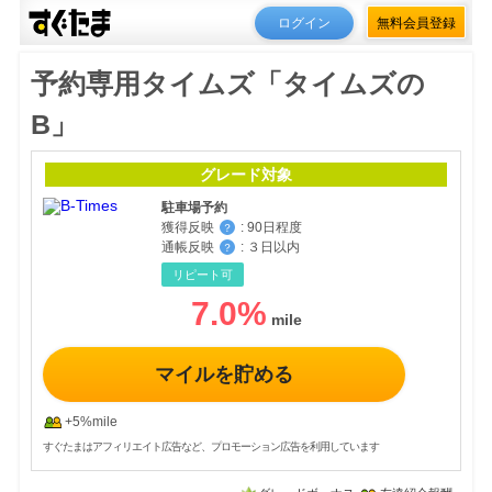
ログイン
無料会員登録
予約専用タイムズ「タイムズの
B」
グレード対象
駐車場予約
獲得反映
:
90日程度
？
通帳反映
:
３日以内
？
リピート可
7.0
%
マイルを貯める
+5%mile
すぐたまはアフィリエイト広告など、プロモーション広告を利用しています