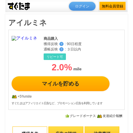
ログイン
無料会員登録
アイルミネ
商品購入
獲得反映
:
90日程度
？
通帳反映
:
３日以内
？
リピート可
2.0
%
マイルを貯める
+5%mile
すぐたまはアフィリエイト広告など、プロモーション広告を利用しています
グレードボーナス
友達紹介報酬