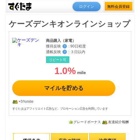
ログイン
無料会員登録
ケーズデンキオンラインショップ
商品購入（家電）
獲得反映
:
90日程度
？
通帳反映
:
３日以内
？
リピート可
1.0
%
マイルを貯める
+5%mile
すぐたまはアフィリエイト広告など、プロモーション広告を利用しています
グレードボーナス
友達紹介報酬