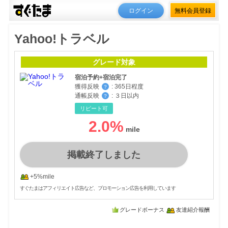
ログイン
無料会員登録
Yahoo!トラベル
グレード対象
宿泊予約+宿泊完了
獲得反映
:
365日程度
？
通帳反映
:
３日以内
？
リピート可
2.0
%
掲載終了しました
+5%mile
すぐたまはアフィリエイト広告など、プロモーション広告を利用しています
グレードボーナス
友達紹介報酬