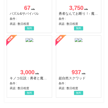
67
3,750
パズル&サバイバル
勇者なんてお断り！- 魔王の力で異世界征服
条件 :
条件 :
承認 : 数日程度
承認 : 数日程度
無料
無料
3,000
937
キノコ伝説：勇者と魔法のランプ
超自然スクワッド
条件 :
条件 :
承認 : 数日程度
承認 : 数日程度
無料
無料