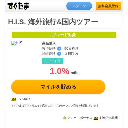
ログイン
無料会員登録
H.I.S. 海外旅行&国内ツアー
グレード対象
商品購入
獲得反映
:
90日程度
？
通帳反映
:
３日以内
？
リピート可
1.0
%
マイルを貯める
+5%mile
すぐたまはアフィリエイト広告など、プロモーション広告を利用しています
グレードボーナス
友達紹介報酬