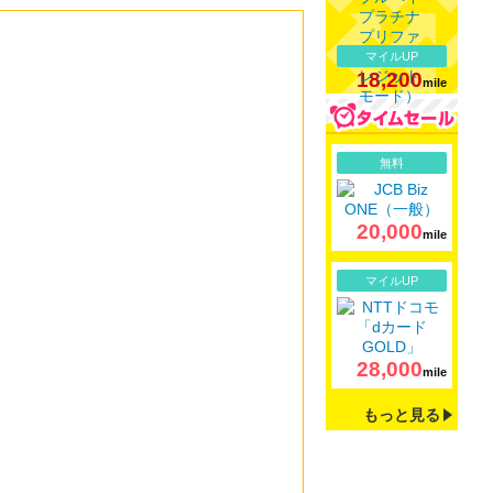
マイルUP
18,200
mile
詳細
無料
20,000
mile
詳細
マイルUP
28,000
mile
もっと見る