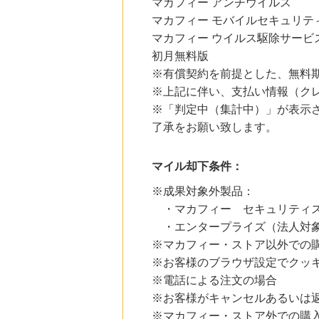
マカフィー アンチウイルス
Qoo10
3.0
マカフィー モバイルセキュリテ
%mile
にお申し込みがありました
マカフィー ウイルス駆除サービ
初月無料版
20時間前
ブックオフオンライン販売
※有償契約を前提とした、無料
3.0
%mile
※上記に伴い、支払い情報（ク
にお申し込みがありました
※「判定中（集計中）」が表示さ
5時間前
了承をお願い致します。
ベルーナ
2.0
%mile
にお申し込みがありました
マイル却下条件：
11時間前
※成果対象外製品：
楽天ブックス
1.0
%mile
・マカフィー セキュリティ
にお申し込みがありました
・エンタープライズ（法人対
※マカフィー・ストア以外での
※お客様のブラウザ設定でクッ
※電話による注文の場合
※お客様がキャンセルあるいは
※マカフィー・ストア外での購