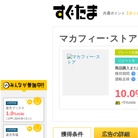
共通ポイント
【ネッ
マカフィー･ストア
グレード対
リピート可
商品購入また
獲得期間
:
？
通帳反映
:
？
11時間前
10.0
楽天ブックス
1.0
%mile
にお申し込みがありました
+5%mile
11時間前
楽天市場
2.0
%mile
にお申し込みがありました
獲得条件
広告の詳細