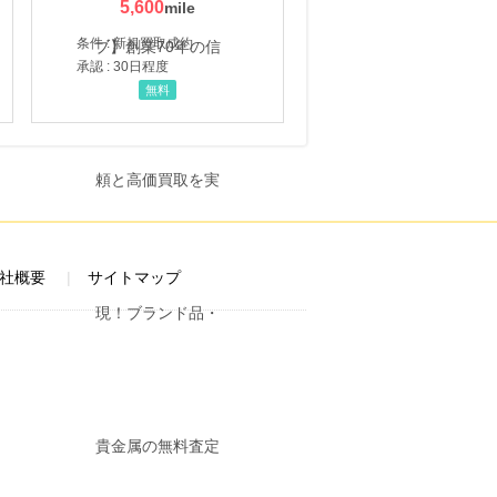
5,600
条件 : 新規買取成約
承認 : 30日程度
無料
社概要
サイトマップ