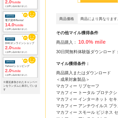
18時間前
電子貸本Renta!
14.0
%mile
にお申し込みがありました
商品価格
商品により異なります
18時間前
DHCオンラインショップ
その他マイル獲得条件
2.0
%mile
にお申し込みがありました
10.0
% mile
商品購入：
18時間前
30日間無料体験版ダウンロード
Yahoo!ショッピング
2.0
%mile
にお申し込みがありました
マイル獲得条件：
18時間前
商品購入またはダウンロード
ホットペッパーグルメ
100
＜成果対象製品＞
mile
※最近参加されたキャンペー
にお申し込みがありました
マカフィー リブセーフ
ンをランダムに表示していま
す
マカフィー トータル プロテクシ
18時間前
Joshin webショップ
マカフィー インターネット セ
1.0
%mile
マカフィー アンチウイルス プラ
にお申し込みがありました
マカフィー スモール ビジネス 
18時間前