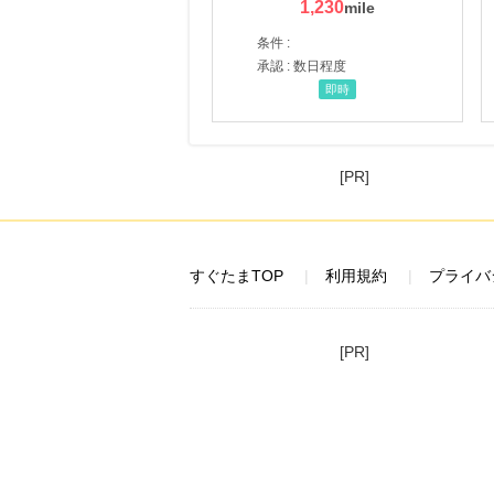
1,230
条件 :
承認 : 数日程度
即時
[PR]
すぐたまTOP
利用規約
プライバ
[PR]