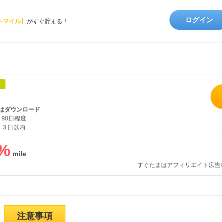
ログイン
トマイル】
がすぐ貯まる！
象
はダウンロード
90日程度
３日以内
%
すぐたまはアフィリエイト広告
注意事項