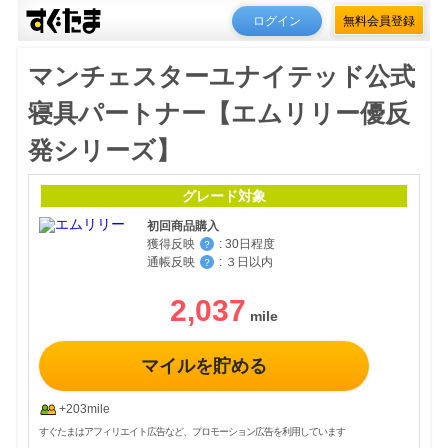
ログイン
無料会員登録
マンチェスターユナイテッド公式
寝具パートナー【エムリリー優反
発シリーズ】
グレード対象
初回商品購入
獲得反映
:
30日程度
？
通帳反映
:
３日以内
？
2,037
マイルを貯める
+203mile
すぐたまはアフィリエイト広告など、プロモーション広告を利用しています