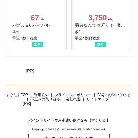
67
3,750
パズル&サバイバル
勇者なんてお断り！- 魔王の力で異世界征服
条件 :
条件 :
承認 : 数日程度
承認 : 数日程度
無料
無料
[PR]
すぐたまTOP
利用規約
プライバシーポリシー
FAQ・お問い合わせ
不正への取り組み
会社概要
サイトマップ
[PR]
ポイントサイトでお小遣い稼ぎなら【すぐたま】
Copyright(C)2001-2026 Netmile All Rights Reserved.