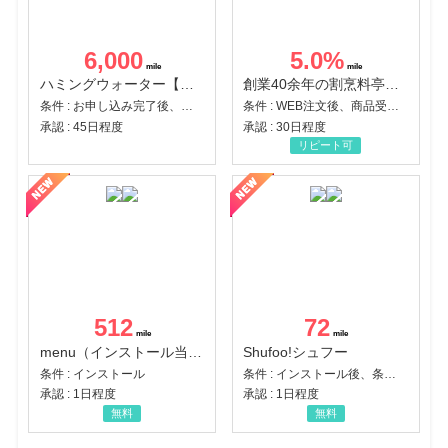
6,000
5.0
%
ハミングウォーター【販売代理店】
創業40余年の割烹料亭千賀監修【おせちの千賀屋】おもてなし参道本店
条件 : お申し込み完了後、決済登録完了と1ヶ月以内のサーバー初回設置。
条件 : WEB注文後、商品受け取り+入金確認時点
承認 : 45日程度
承認 : 30日程度
リピート可
512
72
menu（インストール当日に指定のクーポンコード経由で1,500円（税込）以上の初回注文完了）（Android）
Shufoo!シュフー
条件 : インストール
条件 : インストール後、条件達成
承認 : 1日程度
承認 : 1日程度
無料
無料