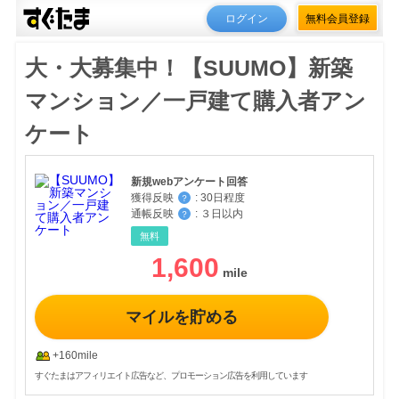
ログイン
無料会員登録
大・大募集中！【SUUMO】新築
マンション／一戸建て購入者アン
ケート
新規webアンケート回答
獲得反映
:
30日程度
？
通帳反映
:
３日以内
？
無料
1,600
マイルを貯める
+160mile
すぐたまはアフィリエイト広告など、プロモーション広告を利用しています