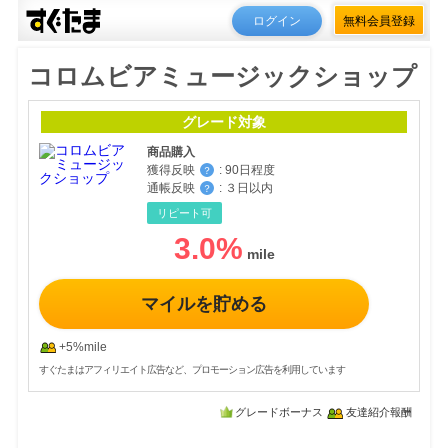
ログイン
無料会員登録
コロムビアミュージックショップ
グレード対象
商品購入
獲得反映
:
90日程度
？
通帳反映
:
３日以内
？
リピート可
3.0
%
マイルを貯める
+5%mile
すぐたまはアフィリエイト広告など、プロモーション広告を利用しています
グレードボーナス
友達紹介報酬