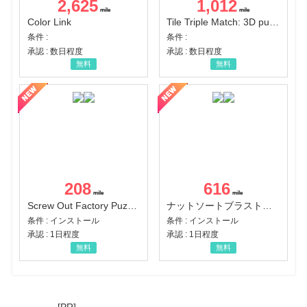
2,625
1,012
Color Link
Tile Triple Match: 3D puzzle
条件 :
条件 :
承認 : 数日程度
承認 : 数日程度
無料
無料
208
616
Screw Out Factory Puzzle 3D（経験値バーのマイルストーンを5にする（ユーザーレベル5に到達する））（Android）
ナットソートブラスト：カラーパズル（チャレンジ11完了）（Android）
条件 : インストール
条件 : インストール
承認 : 1日程度
承認 : 1日程度
無料
無料