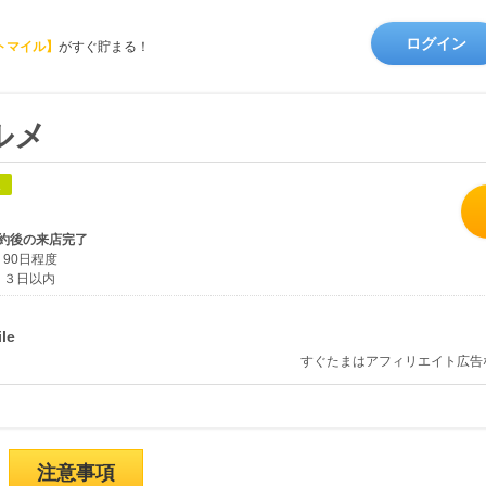
ログイン
トマイル】
がすぐ貯まる！
ルメ
象
約後の来店完了
90日程度
３日以内
すぐたまはアフィリエイト広告
注意事項