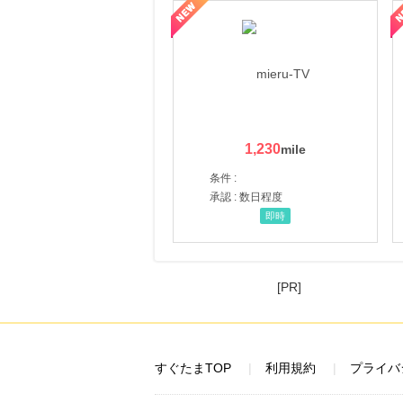
ni】妊活期のための葉酸サプリ
【LOJEL公式サイト】スーツケース・バッグ
【ロデオドライブ】創業70
1,230
条件 :
承認 : 数日程度
即時
[PR]
すぐたまTOP
利用規約
プライバ