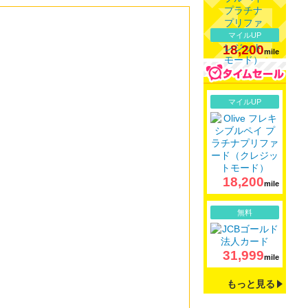
マイルUP
18,200
mile
詳細
マイルUP
18,200
mile
詳細
無料
31,999
mile
もっと見る