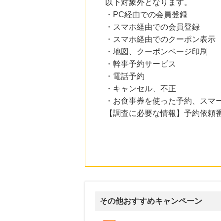
以下対象外となります。
にお申し込みがありました
・PC経由での会員登録
18時間前
・スマホ経由での会員登録
ソースネクスト
5.0
・スマホ経由でのクーポン表示
%mile
にお申し込みがありました
・地図、クーポンページ印刷
・幹事予約サービス
20時間前
Zoff（ゾフ）公式オンラインストア
・電話予約
5.0
%mile
・キャンセル、不正
にお申し込みがありました
・お食事券を使った予約、スマ
6時間前
【調査に必要な情報】予約依頼
楽天市場
2.0
%mile
にお申し込みがありました
12時間前
ホットペッパーグルメ
100
mile
にお申し込みがありました
その他おすすめキャンペーン