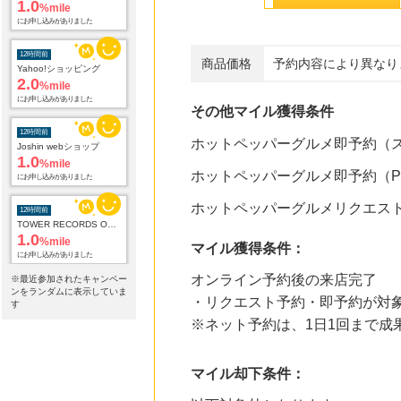
1.0
%mile
にお申し込みがありました
12時間前
商品価格
予約内容により異なり
Yahoo!ショッピング
2.0
%mile
にお申し込みがありました
その他マイル獲得条件
12時間前
ホットペッパーグルメ即予約（
Joshin webショップ
1.0
%mile
ホットペッパーグルメ即予約（
にお申し込みがありました
ホットペッパーグルメリクエス
12時間前
TOWER RECORDS ONLINE
1.0
%mile
マイル獲得条件：
にお申し込みがありました
オンライン予約後の来店完了
※最近参加されたキャンペー
12時間前
ンをランダムに表示していま
電子貸本Renta!
・リクエスト予約・即予約が対
す
14.0
%mile
※ネット予約は、1日1回まで成
にお申し込みがありました
15時間前
マイル却下条件：
ブックオフオンライン販売
3.0
%mile