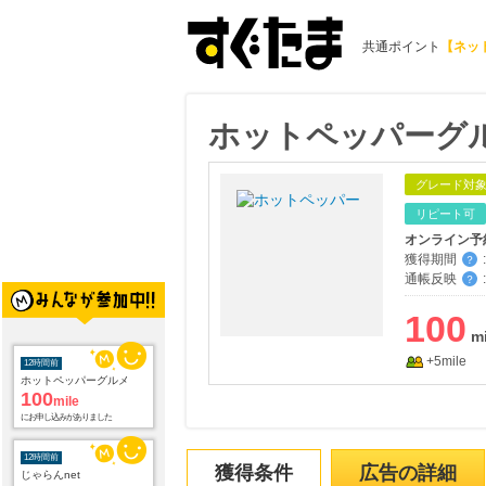
共通ポイント
【ネッ
ホットペッパーグ
グレード対
リピート可
オンライン予
獲得期間
:
？
通帳反映
:
？
100
12時間前
+5mile
ホットペッパーグルメ
100
mile
にお申し込みがありました
12時間前
獲得条件
広告の詳細
じゃらんnet