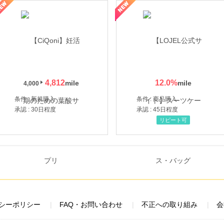
年の信頼と高価買取を実現！ブランド品・貴金属の無料査定
4,812
12.0
%
4,000
条件 : 新規購入
条件 : 商品購入
承認 : 30日程度
承認 : 45日程度
リピート可
シーポリシー
FAQ・お問い合わせ
不正への取り組み
会