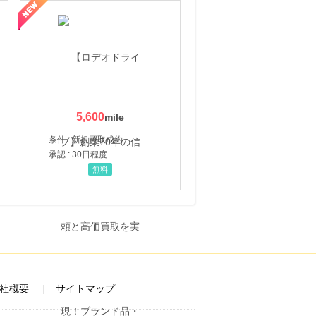
5,600
条件 : 新規買取成約
承認 : 30日程度
無料
社概要
サイトマップ