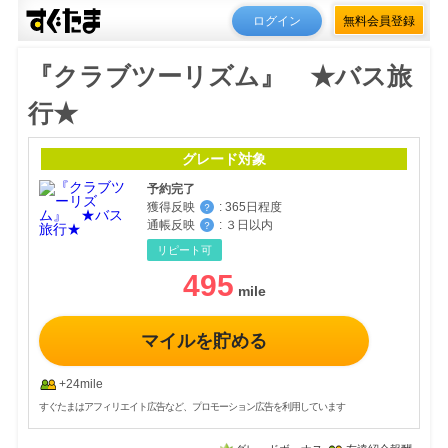
ログイン
無料会員登録
『クラブツーリズム』 ★バス旅
行★
グレード対象
予約完了
獲得反映
:
365日程度
？
通帳反映
:
３日以内
？
リピート可
495
マイルを貯める
+24mile
すぐたまはアフィリエイト広告など、プロモーション広告を利用しています