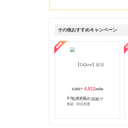
にお申し込みがありました
20時間前
【三井住友カード ゴールド（NL）】家族追加プロモーション
21,750
mile
にお申し込みがありました
その他おすすめキャンペーン
22時間前
すかいらーくの宅配
式サイト】スーツケース・バッグ
【ロデオドライブ】創業70年の信頼と高価買取を実現！ブランド品
【ファビウス公式EC】すべて
2.0
%mile
にお申し込みがありました
3時間前
楽天市場
2.0
%mile
にお申し込みがありました
4,812
3時間前
4,000
楽天ブックス
1.0
条件 : 新規購入
%mile
にお申し込みがありました
承認 : 30日程度