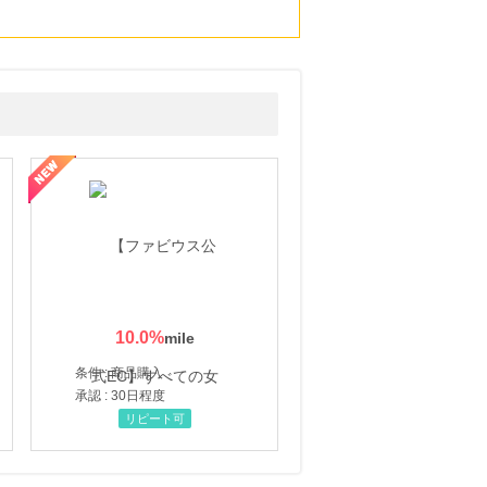
10.0
%
条件 : 商品購入
承認 : 30日程度
リピート可