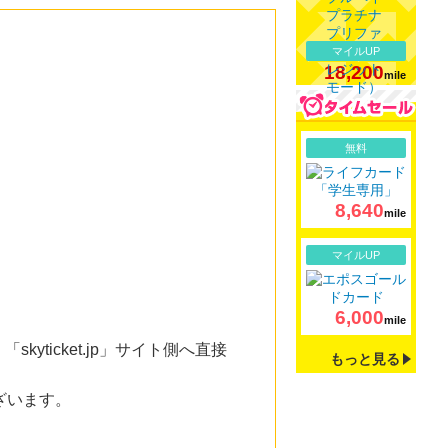
マイルUP
18,200
mile
詳細
無料
8,640
mile
詳細
マイルUP
6,000
mile
icket.jp」サイト側へ直接
もっと見る
ざいます。