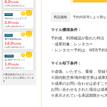
6.0
%mile
にお申し込みがありました
9時間前
商品価格
予約内容等により異な
Yahoo!ショッピング
2.0
%mile
にお申し込みがありました
マイル獲得条件：
9時間前
予約後、利用確認が取れた時点
電子貸本Renta!
14.0
%mile
・成果対象；レンタカー
にお申し込みがありました
・レンタカー予約は、WEB予約
11時間前
au PAY マーケット
マイル却下条件：
1.0
%mile
にお申し込みがありました
※虚偽、いたずら、重複 、登録
※最近参加されたキャンペー
※国内航空券/海外航空券は成果
12時間前
ンをランダムに表示していま
ブックオフオンライン販売
す
※成果のお問い合わせは必ずこちら
3.0
%mile
お問い合わせをされた場合は成
にお申し込みがありました
※表示されている承認期限から
19時間前
Rakuten Fashion(楽天ファッション)
4.5
%mile