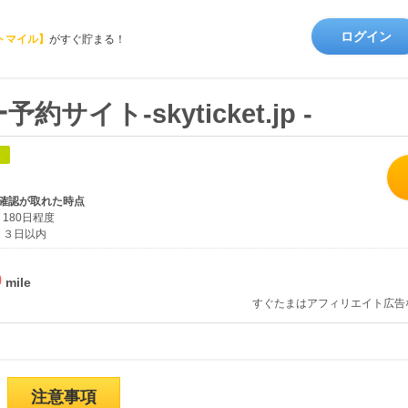
ログイン
トマイル】
がすぐ貯まる！
イト-skyticket.jp -
象
確認が取れた時点
180日程度
３日以内
%
すぐたまはアフィリエイト広告
注意事項