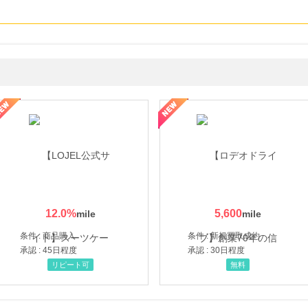
・貴金属の無料査定
の女性を美しくをテーマにした商品で女性の美を応援しています
12.0
%
5,600
条件 : 商品購入
条件 : 新規買取成約
承認 : 45日程度
承認 : 30日程度
リピート可
無料