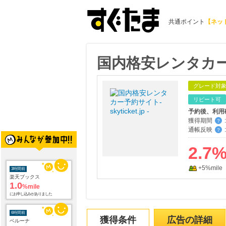
共通ポイント
【ネッ
国内格安レンタカー予約サ
グレード対
リピート可
予約後、利用
獲得期間
:
？
通帳反映
:
？
2.7
+5%mile
3時間前
楽天ブックス
1.0
%mile
にお申し込みがありました
6時間前
獲得条件
広告の詳細
ベルーナ