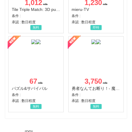
1,012
1,230
Tile Triple Match: 3D puzzle
mieru-TV
条件 :
条件 :
承認 : 数日程度
承認 : 数日程度
無料
即時
67
3,750
パズル&サバイバル
勇者なんてお断り！- 魔王の力で異世界征服
条件 :
条件 :
承認 : 数日程度
承認 : 数日程度
無料
無料