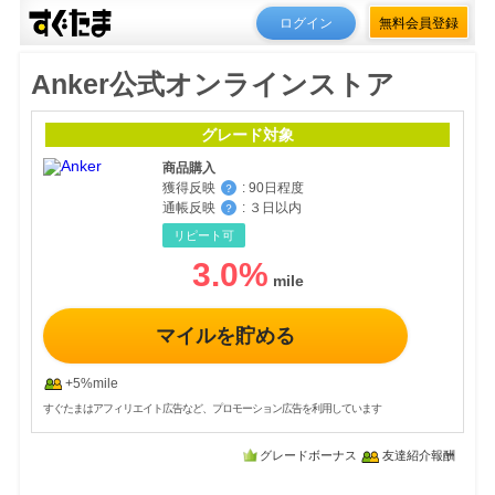
ログイン
無料会員登録
Anker公式オンラインストア
グレード対象
商品購入
獲得反映
:
90日程度
？
通帳反映
:
３日以内
？
リピート可
3.0
%
マイルを貯める
+5%mile
すぐたまはアフィリエイト広告など、プロモーション広告を利用しています
グレードボーナス
友達紹介報酬