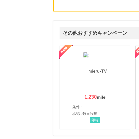
その他おすすめキャンペーン
ni】妊活期のための葉酸サプリ
【LOJEL公式サイト】スーツケース・バッグ
【ロデオドライブ】創業70
1,230
条件 :
承認 : 数日程度
即時