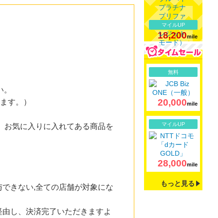
マイルUP
18,200
mile
詳細
無料
い。
20,000
ります。）
mile
詳細
マイルUP
 お気に入りに入れてある商品を
28,000
mile
もっと見る
できない,全ての店舗が対象にな
経由し、決済完了いただきますよ