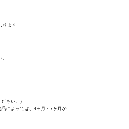
となります。
い。
ください。）
品によっては、4ヶ月～7ヶ月か