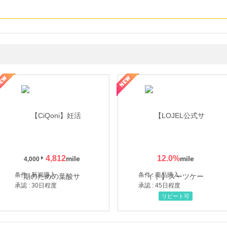
年の信頼と高価買取を実現！ブランド品・貴金属の無料査定
4,812
12.0
%
4,000
条件 : 新規購入
条件 : 商品購入
承認 : 30日程度
承認 : 45日程度
リピート可