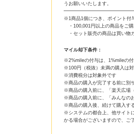
にお申し込みがありました
うお願いいたします。
━━━━━━━━━━━━━━
24時間前
楽天ブックス
※1商品1個につき、ポイント付与
1.0
%mile
・100,001円以上の商品をご
にお申し込みがありました
・セット販売の商品は買い物カ
24時間前
楽天市場
2.0
%mile
マイル却下条件：
にお申し込みがありました
※2%mileの付与は、1%mi
6時間前
※100円（税抜）未満の購入は
OZmall（オズモール） グルメ予約
240
mile
※消費税分は対象外です
にお申し込みがありました
※商品の購入が完了する前に別
※商品の購入前に、「楽天広場
6時間前
国内最大級の総合電子書籍ストア ブックライブ
※商品の購入前に、「みんなの
3.0
%mile
※商品の購入後、続けて購入す
にお申し込みがありました
※システムの都合上、他サイト
かる場合がございますので、ご