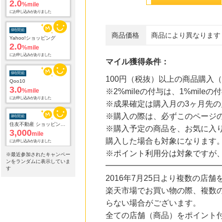
%mile
にお申し込みがありました
6時間前
商品価格
商品により異なります
Yahoo!ショッピング
2.0
%mile
にお申し込みがありました
マイル獲得条件：
6時間前
Qoo10
100円（税抜）以上の商品購入
3.0
%mile
※2%mileの付与は、1%mi
にお申し込みがありました
※成果確定は購入月の3ヶ月先の
8時間前
※購入の際は、必ずこのページ
住友不動産 ショッピングシティイオンカード（発行）
3,000
※購入予定の商品を、お気に入
mile
にお申し込みがありました
購入した場合も対象になります
※ポイント利用分は対象ですが
※最近参加されたキャンペー
9時間前
ンをランダムに表示していま
ブックオフオンライン販売
━━━━━━━━━━━━━━
す
3.0
%mile
2016年7月25日より複数の
にお申し込みがありました
楽天市場でお買い物の際、複数
23時間前
らない場合がございます。
ベルーナ
2.0
全ての店舗（商品）をポイント
%mile