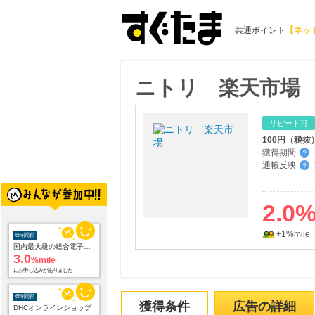
共通ポイント
【ネッ
ニトリ 楽天市場
リピート可
100円（税
獲得期間
:
？
通帳反映
:
？
2.0
6時間前
+1%mile
国内最大級の総合電子書籍ストア ブックライブ
3.0
%mile
にお申し込みがありました
6時間前
DHCオンラインショップ
獲得条件
広告の詳細
2.0