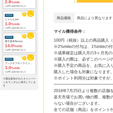
にお申し込みがありました
5時間前
じゃらんnet
商品価格
商品により異なります
1.0
%mile
にお申し込みがありました
マイル獲得条件：
5時間前
電子貸本Renta!
100円（税抜）以上の商品購入
14.0
%mile
にお申し込みがありました
※2%mileの付与は、1%mi
※成果確定は購入月の3ヶ月先の
8時間前
ブックオフオンライン販売
※購入の際は、必ずこのページ
3.0
%mile
※購入予定の商品を、お気に入
にお申し込みがありました
購入した場合も対象になります
23時間前
※ポイント利用分は対象ですが
※最近参加されたキャンペー
楽天ブックス
ンをランダムに表示していま
1.0
━━━━━━━━━━━━━━
%mile
す
にお申し込みがありました
2016年7月25日より複数の
楽天市場でお買い物の際、複数
23時間前
楽天市場
らない場合がございます。
2.0
%mile
全ての店舗（商品）をポイント
にお申し込みがありました