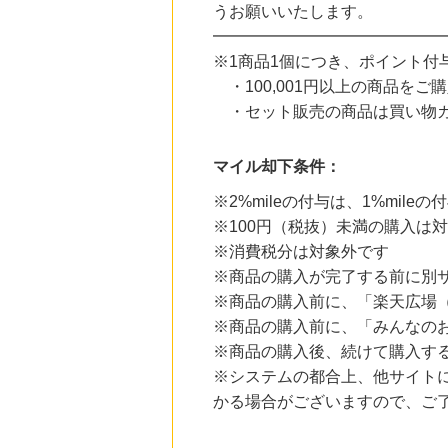
うお願いいたします。
24時間前
━━━━━━━━━━━━━━
HMV & BOOKS online
3.0
※1商品1個につき、ポイント付与
%mile
にお申し込みがありました
・100,001円以上の商品をご
・セット販売の商品は買い物カ
25時間前
メディプラスゲル
1,192
mile
マイル却下条件：
にお申し込みがありました
※2%mileの付与は、1%mi
5時間前
Trip.com（トリップドットコム）ホテル
※100円（税抜）未満の購入は
5.0
%mile
※消費税分は対象外です
にお申し込みがありました
※商品の購入が完了する前に別
5時間前
※商品の購入前に、「楽天広場
OZmall（オズモール） ヘアサロン
240
mile
※商品の購入前に、「みんなの
にお申し込みがありました
※商品の購入後、続けて購入す
※システムの都合上、他サイト
かる場合がございますので、ご