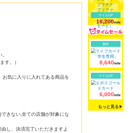
マイルUP
18,200
mile
詳細
無料
い。
8,640
ります。）
mile
詳細
マイルUP
 お気に入りに入れてある商品を
6,000
mile
もっと見る
できない,全ての店舗が対象にな
経由し、決済完了いただきますよ