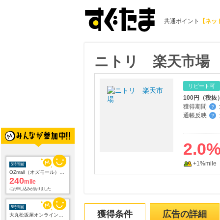
共通ポイント
【ネッ
ニトリ 楽天市場
リピート可
100円（税
獲得期間
:
？
通帳反映
:
？
2.0
5時間前
OZmall（オズモール） ヘアサロン
+1%mile
240
mile
にお申し込みがありました
5時間前
大丸松坂屋オンラインショッピング
2.8
獲得条件
広告の詳細
%mile