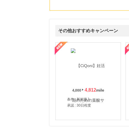
その他おすすめキャンペーン
式サイト】スーツケース・バッグ
【ロデオドライブ】創業70年の信頼と高価買取を実現！ブランド品
【ファビウス公式EC】すべて
4,812
4,000
条件 : 新規購入
承認 : 30日程度