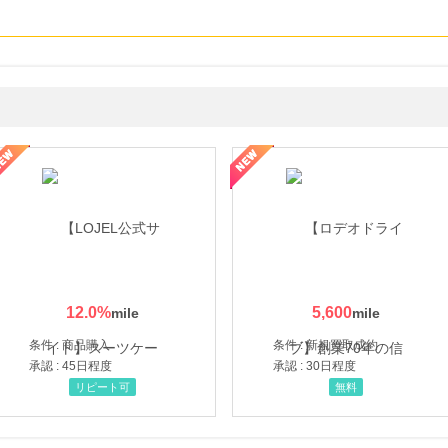
・貴金属の無料査定
の女性を美しくをテーマにした商品で女性の美を応援しています
12.0
%
5,600
条件 : 商品購入
条件 : 新規買取成約
承認 : 45日程度
承認 : 30日程度
リピート可
無料