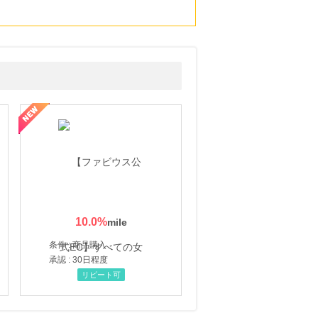
10.0
%
条件 : 商品購入
承認 : 30日程度
リピート可