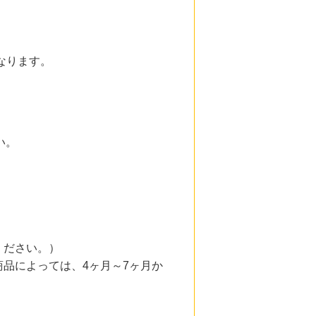
となります。
い。
ください。）
品によっては、4ヶ月～7ヶ月か