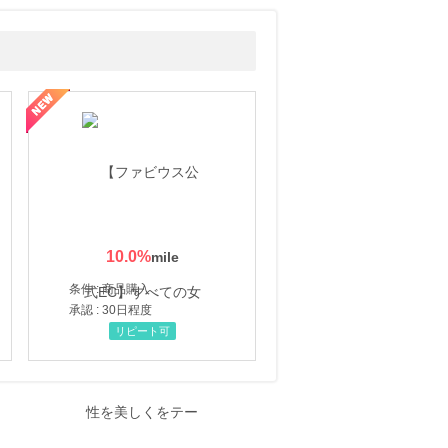
10.0
%
条件 : 商品購入
承認 : 30日程度
リピート可