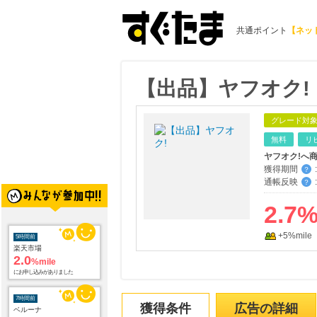
共通ポイント
【ネッ
【出品】ヤフオク!
グレード対
無料
リ
ヤフオク!へ
獲得期間
:
？
通帳反映
:
？
5時間前
2.7
楽天市場
2.0
%mile
+5%mile
にお申し込みがありました
7時間前
ベルーナ
6.0
%mile
にお申し込みがありました
獲得条件
広告の詳細