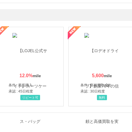
・貴金属の無料査定
の女性を美しくをテーマにした商品で女性の美を応援しています
12.0
%
5,600
条件 : 商品購入
条件 : 新規買取成約
承認 : 45日程度
承認 : 30日程度
リピート可
無料