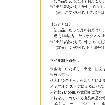
・初出品があった月を初月とし
じゃらんnet
1.0
※1出品者あたり月5件までの注
%mile
にお申し込みがありました
（該当注文が6件以上の場合は
11時間前
Yahoo!ショッピング
【既存とは】
2.0
%mile
・初出品があった月を初月とし
にお申し込みがありました
・過去1年以内にヤフオク!への
5時間前
※1出品者あたり月1件までの注
楽天ブックス
1.0
（該当注文が2件以上の場合は
%mile
にお申し込みがありました
マイル却下条件：
5時間前
楽天市場
2.0
%mile
※虚偽、いたずら、重複、注文
にお申し込みがありました
※自己落札
※入札後のキャンセルなどによ
※ヤフオク!ストアによる出品の
※複数Yahoo!IDを意図的に取
※特定カテゴリへの出品商品の
-自動車、オートバイ → 中古