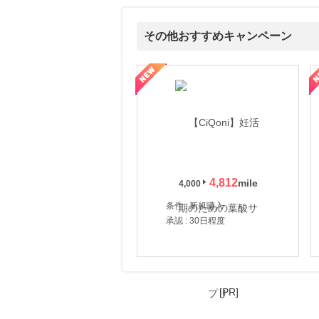
その他おすすめキャンペーン
式サイト】スーツケース・バッグ
【ロデオドライブ】創業70年の信頼と高価買取を実現！ブランド品
【ファビウス公式EC】すべて
4,812
4,000
条件 : 新規購入
承認 : 30日程度
[PR]