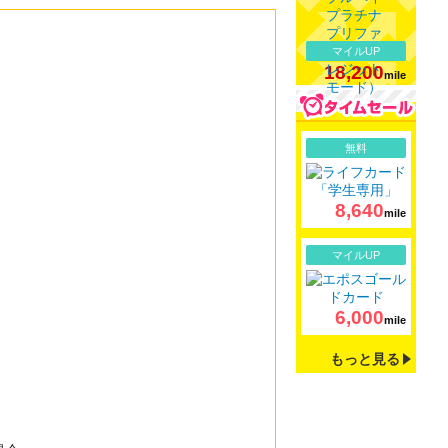
マイルUP
18,200
mile
詳細
無料
8,640
mile
詳細
マイルUP
6,000
mile
もっと見る