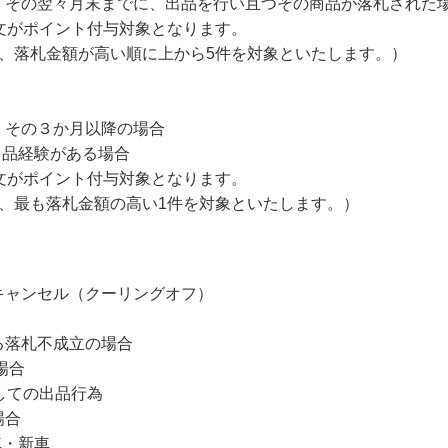
、その翌々月末までに、出品を行い且つその商品が落札された
文がポイント付与対象となります。
、落札金額が高い順に上から5件を対象といたします。）
、その３か月以降の場合
出品経験がある場合
文がポイント付与対象となります。
、最も落札金額の高い1件を対象といたします。）
キャンセル（クーリングオフ）
る落札不成立の場合
場合
得しての出品行為
場合
車・新車