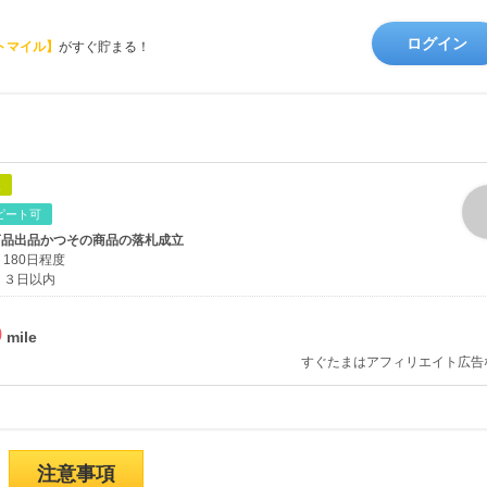
ログイン
トマイル】
がすぐ貯まる！
象
ピート可
商品出品かつその商品の落札成立
180日程度
３日以内
%
すぐたまはアフィリエイト広告
注意事項