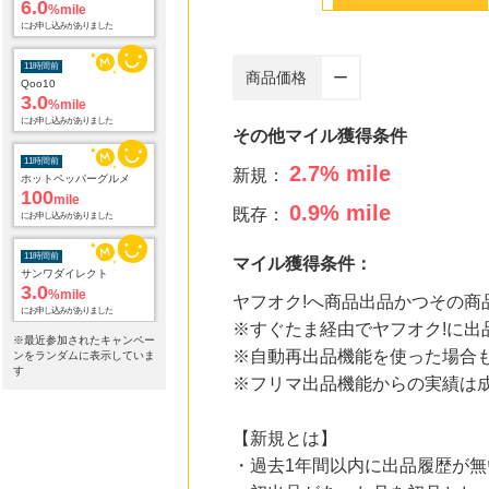
11時間前
Qoo10
3.0
%mile
にお申し込みがありました
商品価格
ー
11時間前
ホットペッパーグルメ
その他マイル獲得条件
100
mile
にお申し込みがありました
2.7
% mile
新規：
11時間前
0.9
% mile
既存：
サンワダイレクト
3.0
%mile
にお申し込みがありました
マイル獲得条件：
11時間前
ヤフオク!へ商品出品かつその商
Trip.com（トリップドットコム）ホテル
5.0
※すぐたま経由でヤフオク!に出
%mile
※最近参加されたキャンペー
にお申し込みがありました
※自動再出品機能を使った場合
ンをランダムに表示していま
す
※フリマ出品機能からの実績は
11時間前
話題の商品がお得に試せる【サンプル百貨店】ちょっプル申込
1.0
%mile
【新規とは】
にお申し込みがありました
・過去1年間以内に出品履歴が無
11時間前