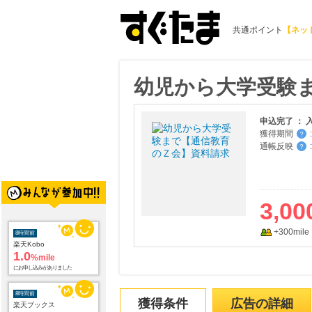
共通ポイント
【ネッ
幼児から大学受験
申込完了 ： 
獲得期間
:
？
通帳反映
:
？
3,00
+300mile
8時間前
楽天Kobo
1.0
%mile
にお申し込みがありました
8時間前
獲得条件
広告の詳細
楽天ブックス