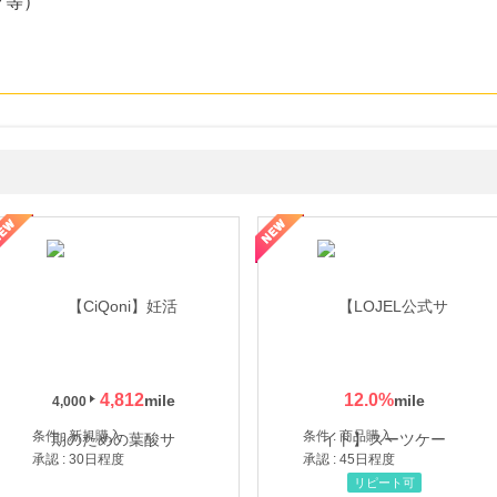
グ等）
年の信頼と高価買取を実現！ブランド品・貴金属の無料査定
4,812
12.0
%
4,000
条件 : 新規購入
条件 : 商品購入
承認 : 30日程度
承認 : 45日程度
リピート可