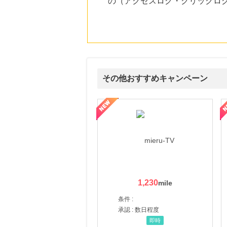
の（アクセスログ・クリックロ
にお申し込みがありました
14時間前
ホットペッパーグルメ
100
mile
にお申し込みがありました
17時間前
ブックオフオンライン販売
その他おすすめキャンペーン
3.0
%mile
にお申し込みがありました
ni】妊活期のための葉酸サプリ
【LOJEL公式サイト】スーツケース・バッグ
【ロデオドライブ】創業70
8時間前
楽天市場
2.0
%mile
にお申し込みがありました
1,230
条件 :
承認 : 数日程度
即時