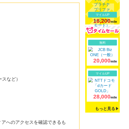
マイルUP
18,200
mile
詳細
無料
20,000
mile
詳細
マイルUP
ースなど）
28,000
mile
もっと見る
ィアへのアクセスを確認できるも