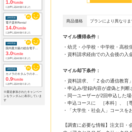
1.0
%mile
にお申し込みがありました
14時間前
商品価格
プランにより異なりま
電子貸本Renta!
14.0
%mile
にお申し込みがありました
マイル獲得条件：
14時間前
・幼児・小学校・中学校・高校
国内最大級の総合電子書籍ストア ブックライブ
3.0
%mile
・資料請求経由での入会後の入
にお申し込みがありました
14時間前
マイル却下条件：
カメラのキタムラのネットショップ
0.9
%mile
・資料請求、「Ｚ会の通信教育」
にお申し込みがありました
・申込み/登録内容が虚偽と判断
※最近参加されたキャンペー
・同一ユーザーが2回申込した場
14時間前
ンをランダムに表示していま
じゃらんnet
す
・申込コースに ［本科］、［
1.0
%mile
・「大学生・社会人」コースを
にお申し込みがありました
14時間前
【調査に必要な情報】注文日・
話題の商品がお得に試せる【サンプル百貨店】ちょっプル申込
1.0
%mile