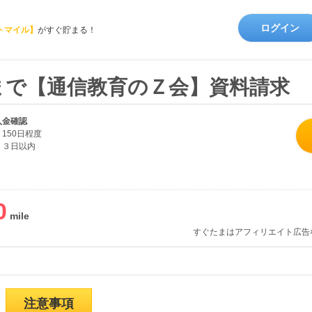
ログイン
トマイル】
がすぐ貯まる！
まで【通信教育のＺ会】資料請求
入金確認
150日程度
３日以内
0
すぐたまはアフィリエイト広告
注意事項