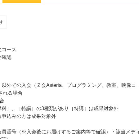
す
生コース
金確認
以外での入会（Ｚ会Asteria、プログラミング、教室、映像コ
される場合
合
専科］、［特講］の3種類があり［特講］は成果対象外
お申込みの方は成果対象外
会員番号（※入会後にお届けするご案内等で確認）・該当メデ